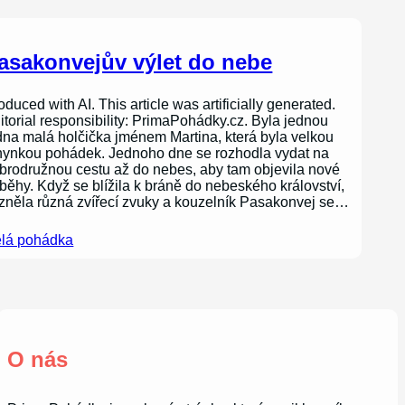
asakonvejův výlet do nebe
oduced with AI. This article was artificially generated.
itorial responsibility: PrimaPohádky.cz. Byla jednou
dna malá holčička jménem Martina, která byla velkou
nynkou pohádek. Jednoho dne se rozhodla vydat na
brodružnou cestu až do nebes, aby tam objevila nové
íběhy. Když se blížila k bráně do nebeského království,
zněla různá zvířecí zvuky a kouzelník Pasakonvej se…
lá pohádka
O nás