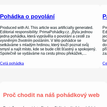
Pohádka o povolání
P
Produced with AI. This article was artificially generated.
Pr
Editorial responsibility: PrimaPohádky.cz. „Byla jednou
Ed
jedna pohádka, která vyprávěla o povolání a cestě za
je
vysněným životním posláním. V této pohádce se
fa
setkáváme s mladým hrdinou, který touží poznat svůj
do
smysl a najít místo, kde se bude cítit šťastný a spokojený.
př
Společně se vydáváme na cestu plnou překážek,…
za
Celá pohádka
Ce
Proč chodit na náš pohádkový web