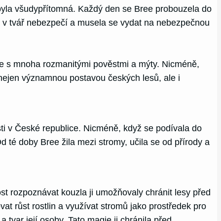
la byla všudypřítomná. Každý den se Bree probouzela do
áří v tvář nebezpečí a musela se vydat na nebezpečnou
áte s mnoha rozmanitými pověstmi a mýty. Nicméně,
a nejen významnou postavou českých lesů, ale i
ti v České republice. Nicméně, když se podívala do
d té doby Bree žila mezi stromy, učila se od přírody a
st rozpoznávat kouzla ji umožňovaly chránit lesy před
vat růst rostlin a využívat stromů jako prostředek pro
 a tvar její osoby. Tato magie ji chránila před