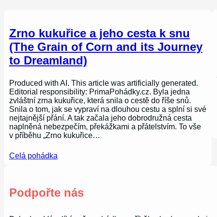
Zrno kukuřice a jeho cesta k snu
(The Grain of Corn and its Journey
to Dreamland)
Produced with AI. This article was artificially generated.
Editorial responsibility: PrimaPohádky.cz. Byla jedna
zvláštní zrna kukuřice, která snila o cestě do říše snů.
Snila o tom, jak se vypraví na dlouhou cestu a splní si své
nejtajnější přání. A tak začala jeho dobrodružná cesta
naplněná nebezpečím, překážkami a přátelstvím. To vše
v příběhu „Zrno kukuřice…
Celá pohádka
Podpořte nás