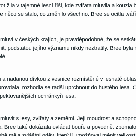
t žila v tajemné lesní říši, kde zvířata mluvila a kouz
e něco se stalo, co změnilo všechno. Bree se ocitla tv
 mluví v českých krajích, je pravděpodobné, že se setk
it, podstatou jejího významu nikdy neztratily. Bree byl
lé.
u a nadanou dívkou z vesnice rozmístěné v lesnaté oblas
provdala, rozhodla se radši uprchnout do hustého lesa. O
spektovanějších ochránkyň lesa.
luvit s lesy, zvířaty a zeměmi. Její moudrost a schopno
zisk. Bree také dokázala ovládat bouře a povodně, zpomalo
a sobě měla zvláštní oděv, který jí umožňoval měnit velikost