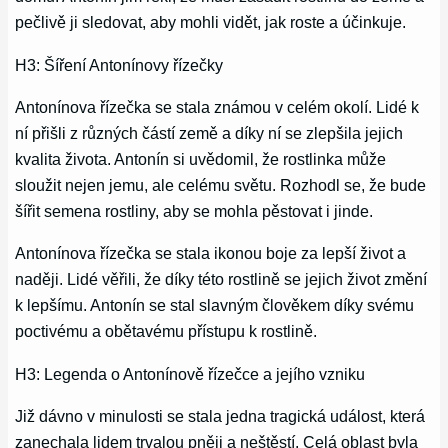
pečlivě ji sledovat, aby mohli vidět, jak roste a účinkuje.
H3: Šíření Antonínovy řízečky
Antonínova řízečka se stala známou v celém okolí. Lidé k
ní přišli z různých částí země a díky ní se zlepšila jejich
kvalita života. Antonín si uvědomil, že rostlinka může
sloužit nejen jemu, ale celému světu. Rozhodl se, že bude
šířit semena rostliny, aby se mohla pěstovat i jinde.
Antonínova řízečka se stala ikonou boje za lepší život a
naději. Lidé věřili, že díky této rostlině se jejich život změní
k lepšímu. Antonín se stal slavným člověkem díky svému
poctivému a obětavému přístupu k rostlině.
H3: Legenda o Antonínově řízečce a jejího vzniku
Již dávno v minulosti se stala jedna tragická událost, která
zanechala lidem trvalou pněji a neštěstí. Celá oblast byla