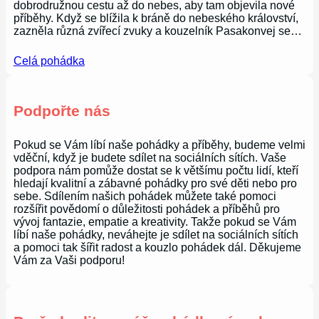
dobrodružnou cestu až do nebes, aby tam objevila nové
příběhy. Když se blížila k bráně do nebeského království,
zazněla různá zvířecí zvuky a kouzelník Pasakonvej se…
Celá pohádka
Podpořte nás
Pokud se Vám líbí naše pohádky a příběhy, budeme velmi
vděční, když je budete sdílet na sociálních sítích. Vaše
podpora nám pomůže dostat se k většímu počtu lidí, kteří
hledají kvalitní a zábavné pohádky pro své děti nebo pro
sebe. Sdílením našich pohádek můžete také pomoci
rozšířit povědomí o důležitosti pohádek a příběhů pro
vývoj fantazie, empatie a kreativity. Takže pokud se Vám
líbí naše pohádky, neváhejte je sdílet na sociálních sítích
a pomoci tak šířit radost a kouzlo pohádek dál. Děkujeme
Vám za Vaši podporu!