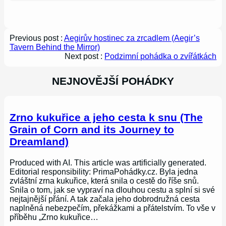
Previous post :
Aegirův hostinec za zrcadlem (Aegir’s
Tavern Behind the Mirror)
Next post :
Podzimní pohádka o zvířátkách
NEJNOVĚJŠÍ POHÁDKY
Zrno kukuřice a jeho cesta k snu (The
Grain of Corn and its Journey to
Dreamland)
Produced with AI. This article was artificially generated.
Editorial responsibility: PrimaPohádky.cz. Byla jedna
zvláštní zrna kukuřice, která snila o cestě do říše snů.
Snila o tom, jak se vypraví na dlouhou cestu a splní si své
nejtajnější přání. A tak začala jeho dobrodružná cesta
naplněná nebezpečím, překážkami a přátelstvím. To vše v
příběhu „Zrno kukuřice…