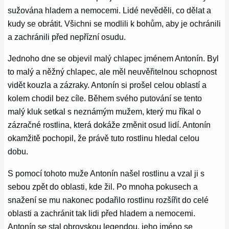
sužována hladem a nemocemi. Lidé nevěděli, co dělat a
kudy se obrátit. Všichni se modlili k bohům, aby je ochránili
a zachránili před nepřízní osudu.
Jednoho dne se objevil malý chlapec jménem Antonín. Byl
to malý a něžný chlapec, ale měl neuvěřitelnou schopnost
vidět kouzla a zázraky. Antonín si prošel celou oblastí a
kolem chodil bez cíle. Během svého putování se tento
malý kluk setkal s neznámým mužem, který mu říkal o
zázračné rostlina, která dokáže změnit osud lidí. Antonín
okamžitě pochopil, že právě tuto rostlinu hledal celou
dobu.
S pomocí tohoto muže Antonín našel rostlinu a vzal ji s
sebou zpět do oblasti, kde žil. Po mnoha pokusech a
snažení se mu nakonec podařilo rostlinu rozšířit do celé
oblasti a zachránit tak lidi před hladem a nemocemi.
Antonín se stal obrovskou legendou, jeho jméno se