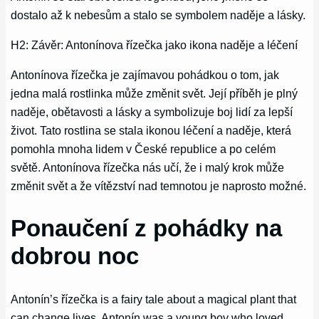
dostalo až k nebesům a stalo se symbolem naděje a lásky.
H2: Závěr: Antonínova řízečka jako ikona naděje a léčení
Antonínova řízečka je zajímavou pohádkou o tom, jak
jedna malá rostlinka může změnit svět. Její příběh je plný
naděje, obětavosti a lásky a symbolizuje boj lidí za lepší
život. Tato rostlina se stala ikonou léčení a naděje, která
pomohla mnoha lidem v České republice a po celém
světě. Antonínova řízečka nás učí, že i malý krok může
změnit svět a že vítězství nad temnotou je naprosto možné.
Ponaučení z pohádky na
dobrou noc
Antonín’s řízečka is a fairy tale about a magical plant that
can change lives. Antonín was a young boy who loved