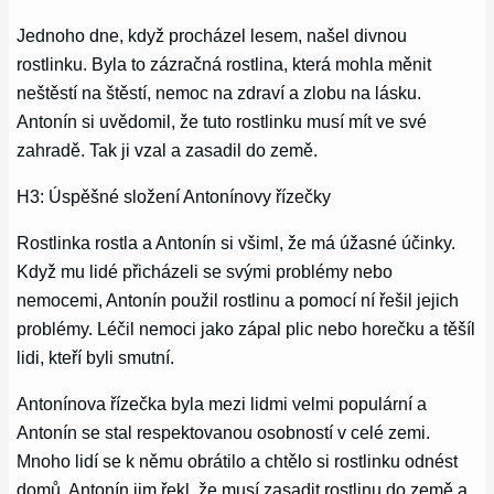
Jednoho dne, když procházel lesem, našel divnou
rostlinku. Byla to zázračná rostlina, která mohla měnit
neštěstí na štěstí, nemoc na zdraví a zlobu na lásku.
Antonín si uvědomil, že tuto rostlinku musí mít ve své
zahradě. Tak ji vzal a zasadil do země.
H3: Úspěšné složení Antonínovy řízečky
Rostlinka rostla a Antonín si všiml, že má úžasné účinky.
Když mu lidé přicházeli se svými problémy nebo
nemocemi, Antonín použil rostlinu a pomocí ní řešil jejich
problémy. Léčil nemoci jako zápal plic nebo horečku a těšíl
lidi, kteří byli smutní.
Antonínova řízečka byla mezi lidmi velmi populární a
Antonín se stal respektovanou osobností v celé zemi.
Mnoho lidí se k němu obrátilo a chtělo si rostlinku odnést
domů. Antonín jim řekl, že musí zasadit rostlinu do země a