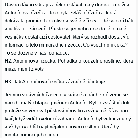
Dávno dávno v kraji za řekou stával malý domek, kde žila
Antonínova řízečka. Toto byla zvláštní řízečka, která
dokázala proměnit cokoliv na světě v řízky. Lidé se o ní báli
a uctívali ji zároveň. Přesto se jednoho dne do této malé
vesničky dostal cizí cestovatel, který se rozhodl dostat víc
informací o této mimořádné řízečce. Co všechno ji čeká?
To se dozvíte v naší pohádce.
H2: Antonínova řízečka: Pohádka o kouzelné rostlině, která
může měnit životy
H3: Jak Antonínova řízečka zázračně účinkuje
Jednou v dávných časech, v krásné a nádherné zemi, se
narodil malý chlapec jménem Antonín. Byl to zvláštní kluk,
protože se věnoval pěstování rostlin a vždy měl šťastnou
tvář, když viděl kvetoucí zahradu. Antonín byl velmi zručný
a vždycky chtěl najít nějakou novou rostlinu, která by
mohla pomoci jeho lidem.