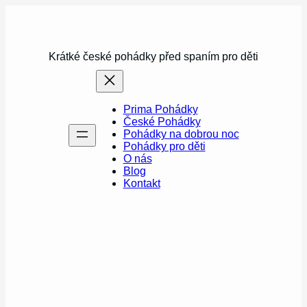
Přeskočit
na
obsah
Krátké české pohádky před spaním pro děti
Prima Pohádky
České Pohádky
Pohádky na dobrou noc
Pohádky pro děti
O nás
Blog
Kontakt