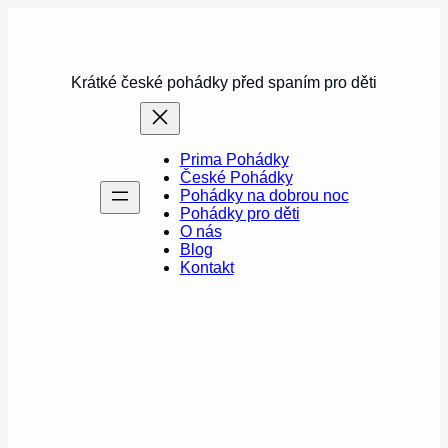
Přeskočit
na
obsah
Krátké české pohádky před spaním pro děti
Prima Pohádky
České Pohádky
Pohádky na dobrou noc
Pohádky pro děti
O nás
Blog
Kontakt