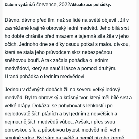
6 července, 2022
Datum vydání:
Aktualizace pohádky:
Dávno, dávno před tím, než se lidé na světě objevili, žil v
zasněžené krajině obrovský lední medvěd. Jeho bílá srst
ho dobře chránila před mrazem a tajemná síla žila v jeho
očích. Jednoho dne se díky osudu potkal s malou dívkou,
která se stala jeho průvodcem skrz nebezpečnou
sněhovou bouři. A tak začala pohádka o ledním
medvědovi, který se naučil lásce a pomoci druhým.
Hraná pohádka o ledním medvědovi
Jednou v dávných dobách žil na severu velký ledový
medvěd. Byl to obrovský a krásný tvor, který měl bílé srst a
velké drápy. Dokázal se pohybovat s lehkostí i po
nejledovatějších pláních a byl jedním z největších a
nejmocnějších medvědů vůbec. Avšak, i přes svou
obrovskou sílu a působivou bytost, medvěd měl velmi
smutné srdce. Byl sám na světě a neměl nikoho kromě