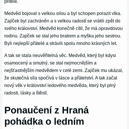
přítele.
Medvěd bojoval s velkou silou a byl schopen porazit vlka.
Zajíček byl zachráněn a s velkou radostí se vrátili zpět do
svého království. Medvěd konečně cítil, že má opravdovou
rodinu. Zajíček se stal jeho bratrem a myška jeho sestrou.
Byli nejlepší přátelé a strávili spolu mnoho krásných let.
A tak se stala neuvěřitelná věc. Medvěd, který byl kdysi
osamocený a smutný, se stal nejmocnějším a
nejšťastnějším medvědem v celé zemi. Zajíček mu ukázal,
že skutečná síla spočívá v lásce a přátelství. A tak začal
nový věk v království ledového medvěda, který byl plný
radosti, lásky a štěstí.
Ponaučení z Hraná
pohádka o ledním