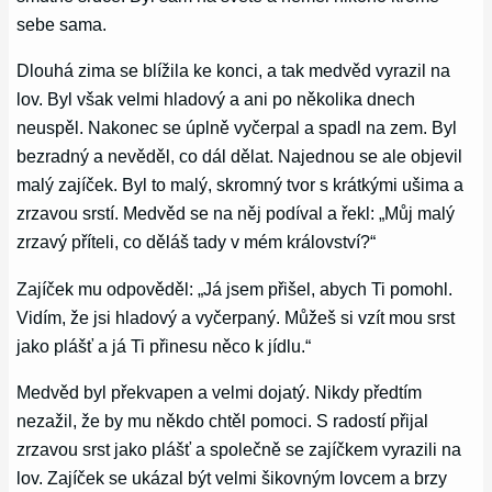
sebe sama.
Dlouhá zima se blížila ke konci, a tak medvěd vyrazil na
lov. Byl však velmi hladový a ani po několika dnech
neuspěl. Nakonec se úplně vyčerpal a spadl na zem. Byl
bezradný a nevěděl, co dál dělat. Najednou se ale objevil
malý zajíček. Byl to malý, skromný tvor s krátkými ušima a
zrzavou srstí. Medvěd se na něj podíval a řekl: „Můj malý
zrzavý příteli, co děláš tady v mém království?“
Zajíček mu odpověděl: „Já jsem přišel, abych Ti pomohl.
Vidím, že jsi hladový a vyčerpaný. Můžeš si vzít mou srst
jako plášť a já Ti přinesu něco k jídlu.“
Medvěd byl překvapen a velmi dojatý. Nikdy předtím
nezažil, že by mu někdo chtěl pomoci. S radostí přijal
zrzavou srst jako plášť a společně se zajíčkem vyrazili na
lov. Zajíček se ukázal být velmi šikovným lovcem a brzy