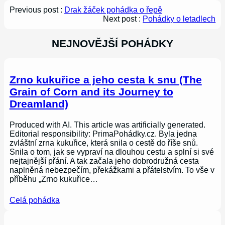
Previous post :
Drak žáček pohádka o řepě
Next post :
Pohádky o letadlech
NEJNOVĚJŠÍ POHÁDKY
Zrno kukuřice a jeho cesta k snu (The
Grain of Corn and its Journey to
Dreamland)
Produced with AI. This article was artificially generated.
Editorial responsibility: PrimaPohádky.cz. Byla jedna
zvláštní zrna kukuřice, která snila o cestě do říše snů.
Snila o tom, jak se vypraví na dlouhou cestu a splní si své
nejtajnější přání. A tak začala jeho dobrodružná cesta
naplněná nebezpečím, překážkami a přátelstvím. To vše v
příběhu „Zrno kukuřice…
Celá pohádka