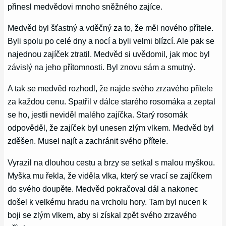
přinesl medvědovi mnoho sněžného zajíce.
Medvěd byl šťastný a vděčný za to, že měl nového přítele.
Byli spolu po celé dny a nocí a byli velmi blízcí. Ale pak se
najednou zajíček ztratil. Medvěd si uvědomil, jak moc byl
závislý na jeho přítomnosti. Byl znovu sám a smutný.
A tak se medvěd rozhodl, že najde svého zrzavého přítele
za každou cenu. Spatřil v dálce starého rosomáka a zeptal
se ho, jestli neviděl malého zajíčka. Starý rosomák
odpověděl, že zajíček byl unesen zlým vlkem. Medvěd byl
zděšen. Musel najít a zachránit svého přítele.
Vyrazil na dlouhou cestu a brzy se setkal s malou myškou.
Myška mu řekla, že viděla vlka, který se vrací se zajíčkem
do svého doupěte. Medvěd pokračoval dál a nakonec
došel k velkému hradu na vrcholu hory. Tam byl nucen k
boji se zlým vlkem, aby si získal zpět svého zrzavého