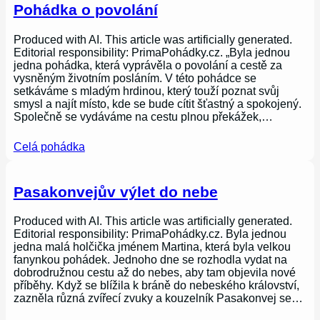
Pohádka o povolání
Produced with AI. This article was artificially generated.
Editorial responsibility: PrimaPohádky.cz. „Byla jednou
jedna pohádka, která vyprávěla o povolání a cestě za
vysněným životním posláním. V této pohádce se
setkáváme s mladým hrdinou, který touží poznat svůj
smysl a najít místo, kde se bude cítit šťastný a spokojený.
Společně se vydáváme na cestu plnou překážek,…
Celá pohádka
Pasakonvejův výlet do nebe
Produced with AI. This article was artificially generated.
Editorial responsibility: PrimaPohádky.cz. Byla jednou
jedna malá holčička jménem Martina, která byla velkou
fanynkou pohádek. Jednoho dne se rozhodla vydat na
dobrodružnou cestu až do nebes, aby tam objevila nové
příběhy. Když se blížila k bráně do nebeského království,
zazněla různá zvířecí zvuky a kouzelník Pasakonvej se…