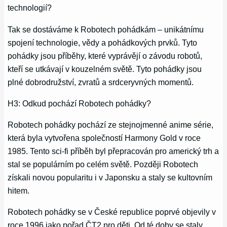
technologií?
Tak se dostáváme k Robotech pohádkám – unikátnímu
spojení technologie, vědy a pohádkových prvků. Tyto
pohádky jsou příběhy, které vyprávějí o závodu robotů,
kteří se utkávají v kouzelném světě. Tyto pohádky jsou
plné dobrodružství, zvratů a srdceryvných momentů.
H3: Odkud pochází Robotech pohádky?
Robotech pohádky pochází ze stejnojmenné anime série,
která byla vytvořena společností Harmony Gold v roce
1985. Tento sci-fi příběh byl přepracován pro americký trh a
stal se populárním po celém světě. Později Robotech
získali novou popularitu i v Japonsku a staly se kultovním
hitem.
Robotech pohádky se v České republice poprvé objevily v
roce 1996 jako pořad ČT2 pro děti. Od té doby se staly