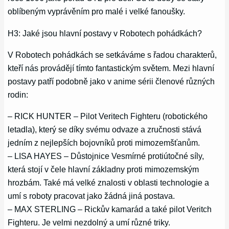
oblíbeným vyprávěním pro malé i velké fanoušky.
H3: Jaké jsou hlavní postavy v Robotech pohádkách?
V Robotech pohádkách se setkáváme s řadou charakterů,
kteří nás provádějí tímto fantastickým světem. Mezi hlavní
postavy patří podobně jako v anime sérii členové různých
rodin:
– RICK HUNTER – Pilot Veritech Fighteru (robotického
letadla), který se díky svému odvaze a zručnosti stává
jedním z nejlepších bojovníků proti mimozemšťanům.
– LISA HAYES – Důstojnice Vesmírné protiútočné síly,
která stojí v čele hlavní základny proti mimozemským
hrozbám. Také má velké znalosti v oblasti technologie a
umí s roboty pracovat jako žádná jiná postava.
– MAX STERLING – Rickův kamarád a také pilot Veritch
Fighteru. Je velmi nezdolný a umí různé triky.