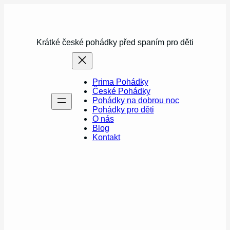
Přeskočit
na
obsah
Krátké české pohádky před spaním pro děti
Prima Pohádky
České Pohádky
Pohádky na dobrou noc
Pohádky pro děti
O nás
Blog
Kontakt