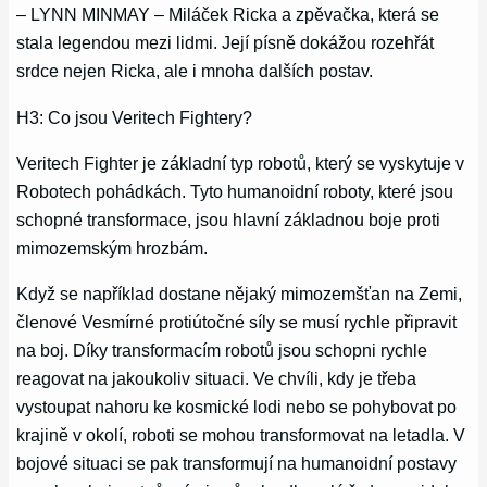
– LYNN MINMAY – Miláček Ricka a zpěvačka, která se
stala legendou mezi lidmi. Její písně dokážou rozehřát
srdce nejen Ricka, ale i mnoha dalších postav.
H3: Co jsou Veritech Fightery?
Veritech Fighter je základní typ robotů, který se vyskytuje v
Robotech pohádkách. Tyto humanoidní roboty, které jsou
schopné transformace, jsou hlavní základnou boje proti
mimozemským hrozbám.
Když se například dostane nějaký mimozemšťan na Zemi,
členové Vesmírné protiútočné síly se musí rychle připravit
na boj. Díky transformacím robotů jsou schopni rychle
reagovat na jakoukoliv situaci. Ve chvíli, kdy je třeba
vystoupat nahoru ke kosmické lodi nebo se pohybovat po
krajině v okolí, roboti se mohou transformovat na letadla. V
bojové situaci se pak transformují na humanoidní postavy