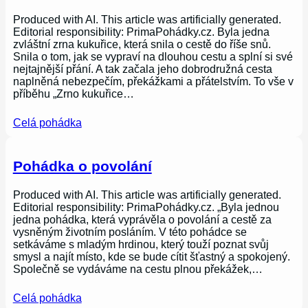
Produced with AI. This article was artificially generated.
Editorial responsibility: PrimaPohádky.cz. Byla jedna
zvláštní zrna kukuřice, která snila o cestě do říše snů.
Snila o tom, jak se vypraví na dlouhou cestu a splní si své
nejtajnější přání. A tak začala jeho dobrodružná cesta
naplněná nebezpečím, překážkami a přátelstvím. To vše v
příběhu „Zrno kukuřice…
Celá pohádka
Pohádka o povolání
Produced with AI. This article was artificially generated.
Editorial responsibility: PrimaPohádky.cz. „Byla jednou
jedna pohádka, která vyprávěla o povolání a cestě za
vysněným životním posláním. V této pohádce se
setkáváme s mladým hrdinou, který touží poznat svůj
smysl a najít místo, kde se bude cítit šťastný a spokojený.
Společně se vydáváme na cestu plnou překážek,…
Celá pohádka