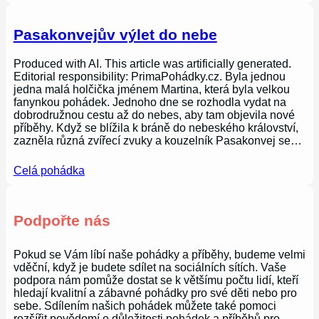
Pasakonvejův výlet do nebe
Produced with AI. This article was artificially generated.
Editorial responsibility: PrimaPohádky.cz. Byla jednou
jedna malá holčička jménem Martina, která byla velkou
fanynkou pohádek. Jednoho dne se rozhodla vydat na
dobrodružnou cestu až do nebes, aby tam objevila nové
příběhy. Když se blížila k bráně do nebeského království,
zazněla různá zvířecí zvuky a kouzelník Pasakonvej se…
Celá pohádka
Podpořte nás
Pokud se Vám líbí naše pohádky a příběhy, budeme velmi
vděční, když je budete sdílet na sociálních sítích. Vaše
podpora nám pomůže dostat se k většímu počtu lidí, kteří
hledají kvalitní a zábavné pohádky pro své děti nebo pro
sebe. Sdílením našich pohádek můžete také pomoci
rozšířit povědomí o důležitosti pohádek a příběhů pro