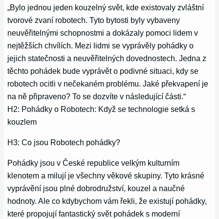
„Bylo jednou jeden kouzelný svět, kde existovaly zvláštní
tvorové zvaní robotech. Tyto bytosti byly vybaveny
neuvěřitelnými schopnostmi a dokázaly pomoci lidem v
nejtěžších chvílích. Mezi lidmi se vyprávěly pohádky o
jejich statečnosti a neuvěřitelných dovednostech. Jedna z
těchto pohádek bude vyprávět o podivné situaci, kdy se
robotech ocitli v nečekaném problému. Jaké překvapení je
na ně připraveno? To se dozvíte v následující části.“
H2: Pohádky o Robotech: Když se technologie setká s
kouzlem
H3: Co jsou Robotech pohádky?
Pohádky jsou v České republice velkým kulturním
klenotem a milují je všechny věkové skupiny. Tyto krásné
vyprávění jsou plné dobrodružství, kouzel a naučné
hodnoty. Ale co kdybychom vám řekli, že existují pohádky,
které propojují fantastický svět pohádek s moderní