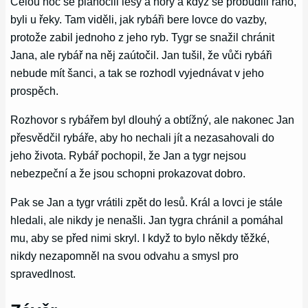
Celou noc se plahočili lesy a hory a když se probudili ráno,
byli u řeky. Tam viděli, jak rybáři bere lovce do vazby,
protože zabil jednoho z jeho ryb. Tygr se snažil chránit
Jana, ale rybář na něj zaútočil. Jan tušil, že vůči rybáři
nebude mít šanci, a tak se rozhodl vyjednávat v jeho
prospěch.
Rozhovor s rybářem byl dlouhý a obtížný, ale nakonec Jan
přesvědčil rybáře, aby ho nechali jít a nezasahovali do
jeho života. Rybář pochopil, že Jan a tygr nejsou
nebezpeční a že jsou schopni prokazovat dobro.
Pak se Jan a tygr vrátili zpět do lesů. Král a lovci je stále
hledali, ale nikdy je nenašli. Jan tygra chránil a pomáhal
mu, aby se před nimi skryl. I když to bylo někdy těžké,
nikdy nezapomněl na svou odvahu a smysl pro
spravedlnost.