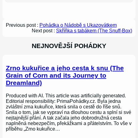
Previous post :
Pohádka o Nádobě s Ukazovátkem
Next post :
Skříňka s tabákem (The Snuff-Box)
NEJNOVĚJŠÍ POHÁDKY
Zrno kukuřice a jeho cesta k snu (The
Grain of Corn and its Journey to
Dreamland)
Produced with AI. This article was artificially generated.
Editorial responsibility: PrimaPohádky.cz. Byla jedna
zvláštní zrna kukuřice, která snila o cestě do říše snů.
Snila o tom, jak se vypraví na dlouhou cestu a splní si své
nejtajnější přání. A tak začala jeho dobrodružná cesta
naplněná nebezpečím, překážkami a přátelstvím. To vše v
příběhu „Zrno kukuřice…