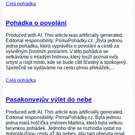
Celá pohádka
Pohádka o povolání
Produced with AI. This article was artificially generated.
Editorial responsibility: PrimaPohádky.cz. „Byla jednou
jedna pohádka, která vyprávěla o povolání a cestě za
vysněným životním posláním. V této pohádce se
setkáváme s mladým hrdinou, který touží poznat svůj
smysl a najít místo, kde se bude cítit šťastný a spokojený.
Společně se vydáváme na cestu plnou překážek,…
Celá pohádka
Pasakonvejův výlet do nebe
Produced with AI. This article was artificially generated.
Editorial responsibility: PrimaPohádky.cz. Byla jednou
jedna malá holčička jménem Martina, která byla velkou
fanynkou pohádek. Jednoho dne se rozhodla vydat na
dobrodružnou cestu až do nebes, aby tam objevila nové