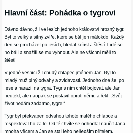
Hlavní část: Pohádka o tygrovi
Dávno dávno, žil ve lesích jednoho království hrozný tygr.
Byl to velký a silný zvíře, které se bál jen málokdo. Každý
den se procházel po lesích, hledal kořist a štěstí. Lidé se
ho báli a snažili se mu vyhnout. Ale ne všichni měli to
štěstí.
V jedné vesnici žil chudý chlapec jménem Jan. Byl to
mladý muž plný odvahy a zvídavosti. Jednoho dne šel po
lese a narazil na tygra. Tygr s ním chtěl bojovat, ale Jan
neutekl, ale naopak se postavil oproti němu a řekl: „Svůj
život nedám zadarmo, tygre!“
Tygr byl překvapen odvahou tohoto malého chlapce a
respektoval ho za to. Od té chvíle se odhodlal naučit Jana
mnoha věcem a Jan se stal jeho nejlepším přítelem.