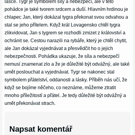
lásce. Tygr je symbolem síly a nebezpečí, ale v této
pohádce je také tvorem srdcem a duší. Hlavním hrdinou je
chlapec Jan, který dokázal tygra překonat svou odvahou a
stal se jeho přítelem. Když král Lovagensko chtěl tygra
zlikvidovat, Jan s tygrem se rozhodli zmizet z království a
ochránit se. Cestou narazili na rybáře, který je chtěl chytit,
ale Jan dokázal vyjednávat a přesvědčit ho o jejich
nebezpečnosti. Pohádka ukazuje, že síla a nebezpečí
nemusí znamenat zlo a že je důležité být odvážný, ale také
umět poslouchat a vyjednávat. Tygr se nakonec stal
symbolem přátelství, oddanosti a lásky. Příběh nás učí, že
když se bojíme něčeho, co neznáme, můžeme ztratit
mnoho příležitostí a přátel. Je tedy důležité být odvážný a
umět překonávat strach.
Napsat komentář