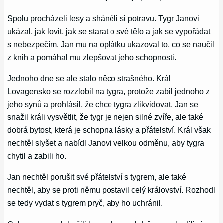
Spolu procházeli lesy a sháněli si potravu. Tygr Janovi
ukázal, jak lovit, jak se starat o své tělo a jak se vypořádat
s nebezpečím. Jan mu na oplátku ukazoval to, co se naučil
z knih a pomáhal mu zlepšovat jeho schopnosti.
Jednoho dne se ale stalo něco strašného. Král
Lovagensko se rozzlobil na tygra, protože zabil jednoho z
jeho synů a prohlásil, že chce tygra zlikvidovat. Jan se
snažil králi vysvětlit, že tygr je nejen silné zvíře, ale také
dobrá bytost, která je schopna lásky a přátelství. Král však
nechtěl slyšet a nabídl Janovi velkou odměnu, aby tygra
chytil a zabili ho.
Jan nechtěl porušit své přátelství s tygrem, ale také
nechtěl, aby se proti němu postavil celý království. Rozhodl
se tedy vydat s tygrem pryč, aby ho uchránil.