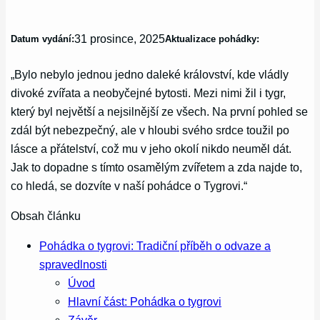
31 prosince, 2025
Datum vydání:
Aktualizace pohádky:
„Bylo nebylo jednou jedno daleké království, kde vládly
divoké zvířata a neobyčejné bytosti. Mezi nimi žil i tygr,
který byl největší a nejsilnější ze všech. Na první pohled se
zdál být nebezpečný, ale v hloubi svého srdce toužil po
lásce a přátelství, což mu v jeho okolí nikdo neuměl dát.
Jak to dopadne s tímto osamělým zvířetem a zda najde to,
co hledá, se dozvíte v naší pohádce o Tygrovi.“
Obsah článku
Pohádka o tygrovi: Tradiční příběh o odvaze a
spravedlnosti
Úvod
Hlavní část: Pohádka o tygrovi