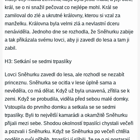
král, se o ni snažil pečovat co nejlépe mohl. Král se
zamiloval do zlé a ukrutné královny, kterou si vzal za
manželku. Královna byla velmi zlá a nevlastní dceru
nenáviděla. Jednoho dne se rozhodla, že Sněhurku zabije
a tak přikázala svému lovci, aby ji zavedl do lesa a tam ji
zabil.
H3: Setkání se sedmi trpaslíky
Lovci Sněhurku zavedl do lesa, ale rozhodl se nezabít
princeznu. Sněhurka se ocitla v lese úplně sama a
nevěděla, co má dělat. Když už byla unavená, zřítila se k
zemi. Když se probudila, viděla před sebou malé domky.
Vstoupila do prvního domku a setkala se se sedmi
trpaslíky. Byli to největší kamarádi a okamžitě Sněhurku
přijali mezi sebe. Shodou okolností trpaslíci chystali večeři
a pozvali i Sněhurku. Když se Sněhurka po večeři chtěla
podělit o svůj příběh, trpaslíci jí slíbili, že se o ni postarají.