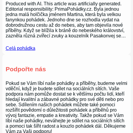
Produced with AI. This article was artificially generated.
Editorial responsibility: PrimaPohádky.cz. Byla jednou
jedna malá holčička jménem Martina, která byla velkou
fanynkou pohádek. Jednoho dne se rozhodla vydat na
dobrodružnou cestu až do nebes, aby tam objevila nové
příběhy. Když se blížila k bráně do nebeského království,
zazněla různá zvířecí zvuky a kouzelník Pasakonvej se…
Celá pohádka
Podpořte nás
Pokud se Vám líbí naše pohádky a příběhy, budeme velmi
vděční, když je budete sdílet na sociálních sítích. Vaše
podpora nám pomůže dostat se k většímu počtu lidí, kteří
hledají kvalitní a zábavné pohádky pro své děti nebo pro
sebe. Sdílením našich pohádek můžete také pomoci
rozšířit povědomí o důležitosti pohádek a příběhů pro
vývoj fantazie, empatie a kreativity. Takže pokud se Vám
líbí naše pohádky, neváhejte je sdílet na sociálních sítích
a pomoci tak šířit radost a kouzlo pohádek dál. Děkujeme
Vám za Vaši podporu!