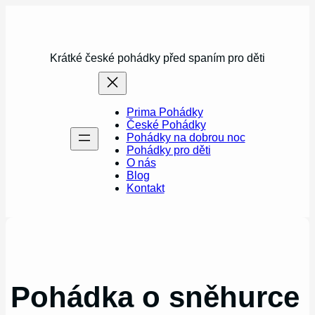
Přeskočit
na
obsah
Krátké české pohádky před spaním pro děti
Prima Pohádky
České Pohádky
Pohádky na dobrou noc
Pohádky pro děti
O nás
Blog
Kontakt
Pohádka o sněhurce