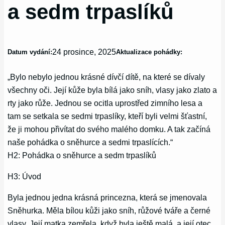
a sedm trpaslíků
24 prosince, 2025
Datum vydání:
Aktualizace pohádky:
„Bylo nebylo jednou krásné dívčí dítě, na které se dívaly
všechny oči. Její kůže byla bílá jako sníh, vlasy jako zlato a
rty jako růže. Jednou se ocitla uprostřed zimního lesa a
tam se setkala se sedmi trpaslíky, kteří byli velmi šťastní,
že ji mohou přivítat do svého malého domku. A tak začíná
naše pohádka o sněhurce a sedmi trpaslících.“
H2: Pohádka o sněhurce a sedm trpaslíků
H3: Úvod
Byla jednou jedna krásná princezna, která se jmenovala
Sněhurka. Měla bílou kůži jako sníh, růžové tváře a černé
vlasy. Její matka zemřela, když byla ještě malá, a její otec,