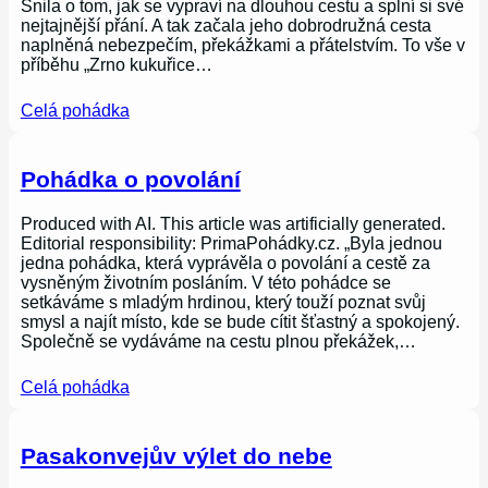
Snila o tom, jak se vypraví na dlouhou cestu a splní si své
nejtajnější přání. A tak začala jeho dobrodružná cesta
naplněná nebezpečím, překážkami a přátelstvím. To vše v
příběhu „Zrno kukuřice…
Celá pohádka
Pohádka o povolání
Produced with AI. This article was artificially generated.
Editorial responsibility: PrimaPohádky.cz. „Byla jednou
jedna pohádka, která vyprávěla o povolání a cestě za
vysněným životním posláním. V této pohádce se
setkáváme s mladým hrdinou, který touží poznat svůj
smysl a najít místo, kde se bude cítit šťastný a spokojený.
Společně se vydáváme na cestu plnou překážek,…
Celá pohádka
Pasakonvejův výlet do nebe