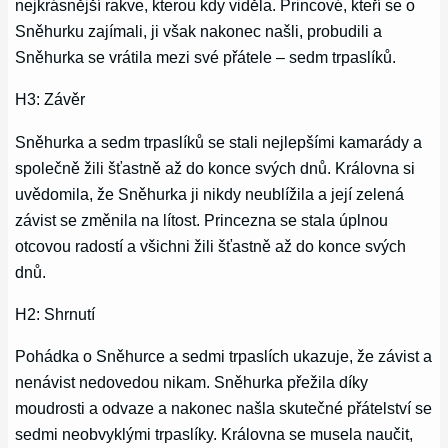
nejkrásnější rakve, kterou kdy viděla. Princové, kteří se o
Sněhurku zajímali, ji však nakonec našli, probudili a
Sněhurka se vrátila mezi své přátele – sedm trpaslíků.
H3: Závěr
Sněhurka a sedm trpaslíků se stali nejlepšími kamarády a
společně žili šťastně až do konce svých dnů. Královna si
uvědomila, že Sněhurka ji nikdy neublížila a její zelená
závist se změnila na lítost. Princezna se stala úplnou
otcovou radostí a všichni žili šťastně až do konce svých
dnů.
H2: Shrnutí
Pohádka o Sněhurce a sedmi trpaslích ukazuje, že závist a
nenávist nedovedou nikam. Sněhurka přežila díky
moudrosti a odvaze a nakonec našla skutečné přátelství se
sedmi neobvyklými trpaslíky. Královna se musela naučit,