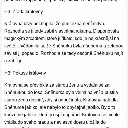
H3: Zrada královny
Královna brzy pochopila, že princezna není mrtvá.
Rozhodla se ji tedy zabít vlastníma rukama. Disponovala
magickým zrcadlem, které jí říkalo, kdo je nejkrásnější na
světě. Uvědomila si, že Sněhurka byla nádherná a zelenou
závistí ji popadlo. Rozhodla se tedy osobně Sněhurku najít
a zabít ji.
H3: Pokusy královny
Královna se převlékla za starou ženu a vydala se za
Sněhurkou do lesa. Sněhurka byla velmi naivní a pustila
starou ženu dovnitř, aby si odpočinula. Královna nabídla
Sněhurce jablko, ale nebylo to obyčejné jablko. Bylo to
kouzelné jablko, které ji uspí napořád. Královna se rychle
vrátila do svého hradu a nevlastní dceru uložila do