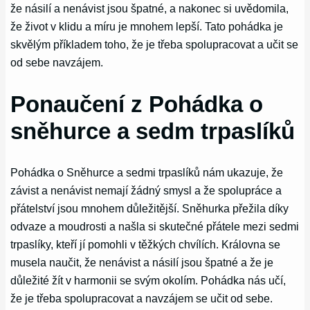
že násilí a nenávist jsou špatné, a nakonec si uvědomila,
že život v klidu a míru je mnohem lepší. Tato pohádka je
skvělým příkladem toho, že je třeba spolupracovat a učit se
od sebe navzájem.
Ponaučení z Pohádka o
sněhurce a sedm trpaslíků
Pohádka o Sněhurce a sedmi trpaslíků nám ukazuje, že
závist a nenávist nemají žádný smysl a že spolupráce a
přátelství jsou mnohem důležitější. Sněhurka přežila díky
odvaze a moudrosti a našla si skutečné přátele mezi sedmi
trpaslíky, kteří jí pomohli v těžkých chvílích. Královna se
musela naučit, že nenávist a násilí jsou špatné a že je
důležité žít v harmonii se svým okolím. Pohádka nás učí,
že je třeba spolupracovat a navzájem se učit od sebe.