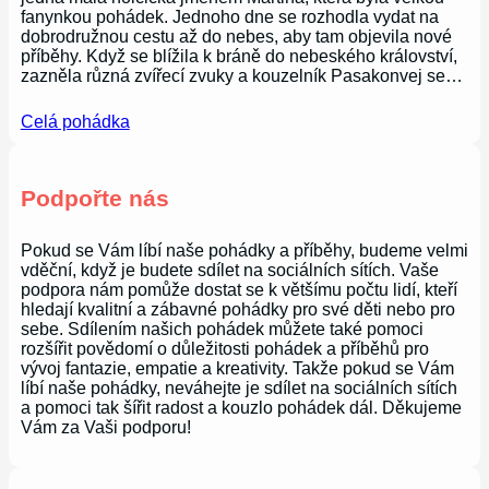
fanynkou pohádek. Jednoho dne se rozhodla vydat na
dobrodružnou cestu až do nebes, aby tam objevila nové
příběhy. Když se blížila k bráně do nebeského království,
zazněla různá zvířecí zvuky a kouzelník Pasakonvej se…
Celá pohádka
Podpořte nás
Pokud se Vám líbí naše pohádky a příběhy, budeme velmi
vděční, když je budete sdílet na sociálních sítích. Vaše
podpora nám pomůže dostat se k většímu počtu lidí, kteří
hledají kvalitní a zábavné pohádky pro své děti nebo pro
sebe. Sdílením našich pohádek můžete také pomoci
rozšířit povědomí o důležitosti pohádek a příběhů pro
vývoj fantazie, empatie a kreativity. Takže pokud se Vám
líbí naše pohádky, neváhejte je sdílet na sociálních sítích
a pomoci tak šířit radost a kouzlo pohádek dál. Děkujeme
Vám za Vaši podporu!