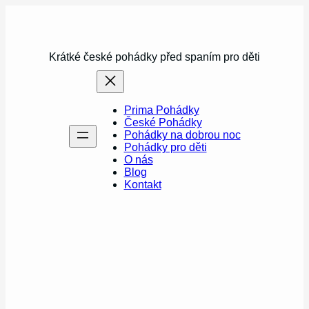
Přeskočit
na
obsah
Krátké české pohádky před spaním pro děti
Prima Pohádky
České Pohádky
Pohádky na dobrou noc
Pohádky pro děti
O nás
Blog
Kontakt