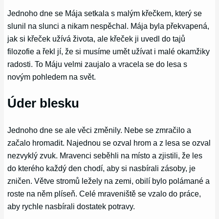
Jednoho dne se Mája setkala s malým křečkem, který se
slunil na slunci a nikam nespěchal. Mája byla překvapená,
jak si křeček užívá života, ale křeček ji uvedl do tajů
filozofie a řekl jí, že si musíme umět užívat i malé okamžiky
radosti. To Máju velmi zaujalo a vracela se do lesa s
novým pohledem na svět.
Úder blesku
Jednoho dne se ale věci změnily. Nebe se zmračilo a
začalo hromadit. Najednou se ozval hrom a z lesa se ozval
nezvyklý zvuk. Mravenci seběhli na místo a zjistili, že les
do kterého každý den chodí, aby si nasbírali zásoby, je
zničen. Větve stromů ležely na zemi, obilí bylo polámané a
roste na něm plíseň. Celé mraveniště se vzalo do práce,
aby rychle nasbírali dostatek potravy.