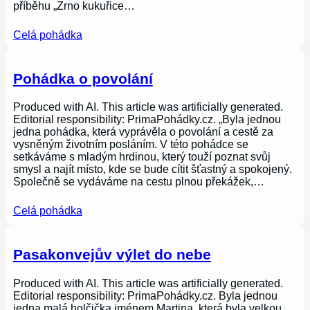
příběhu „Zrno kukuřice…
Celá pohádka
Pohádka o povolání
Produced with AI. This article was artificially generated.
Editorial responsibility: PrimaPohádky.cz. „Byla jednou
jedna pohádka, která vyprávěla o povolání a cestě za
vysněným životním posláním. V této pohádce se
setkáváme s mladým hrdinou, který touží poznat svůj
smysl a najít místo, kde se bude cítit šťastný a spokojený.
Společně se vydáváme na cestu plnou překážek,…
Celá pohádka
Pasakonvejův výlet do nebe
Produced with AI. This article was artificially generated.
Editorial responsibility: PrimaPohádky.cz. Byla jednou
jedna malá holčička jménem Martina, která byla velkou