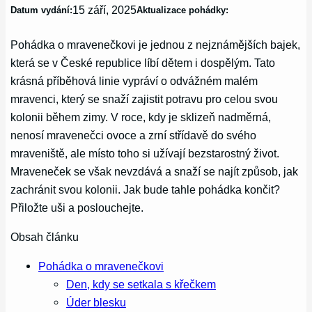
15 září, 2025
Datum vydání:
Aktualizace pohádky:
Pohádka o mravenečkovi je jednou z nejznámějších bajek,
která se v České republice líbí dětem i dospělým. Tato
krásná příběhová linie vypráví o odvážném malém
mravenci, který se snaží zajistit potravu pro celou svou
kolonii během zimy. V roce, kdy je sklizeň nadměrná,
nenosí mravenečci ovoce a zrní střídavě do svého
mraveniště, ale místo toho si užívají bezstarostný život.
Mraveneček se však nevzdává a snaží se najít způsob, jak
zachránit svou kolonii. Jak bude tahle pohádka končit?
Přiložte uši a poslouchejte.
Obsah článku
Pohádka o mravenečkovi
Den, kdy se setkala s křečkem
Úder blesku