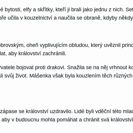
ytosti, elfy a skřítky, kteří ji brali jako jednu z nich.
dobře učila v kouzelnictví a naučila se obraně, kdyby někd
ovským, oheň vyplivujícím obludou, který uvěznil princ
t, aby království zachránili.
vatele bojovat proti drakovi. Snažila se na něj vrhnout 
li svůj život. Mášenka však byla kouzlením těch různých 
zápase se království uzdravilo. Lidé byli vděční této mla
sti, aby v budoucnu mohla pomáhat a chránit svá královst