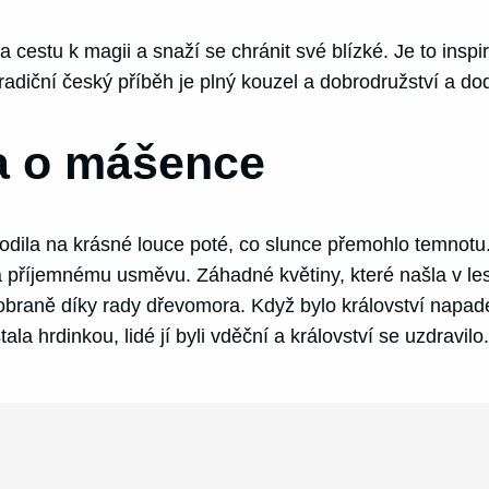
cestu k magii a snaží se chránit své blízké. Je to inspir
radiční český příběh je plný kouzel a dobrodružství a do
a o mášence
dila na krásné louce poté, co slunce přemohlo temnotu.
příjemnému usměvu. Záhadné květiny, které našla v lese, 
 obraně díky rady dřevomora. Když bylo království napa
la hrdinkou, lidé jí byli vděční a království se uzdravi