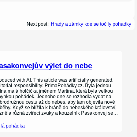
Next post :
Hrady a zámky kde se točily pohádky
asakonvejův výlet do nebe
oduced with AI. This article was artificially generated.
itorial responsibility: PrimaPohádky.cz. Byla jednou
dna malá holčička jménem Martina, která byla velkou
nynkou pohádek. Jednoho dne se rozhodla vydat na
brodružnou cestu až do nebes, aby tam objevila nové
íběhy. Když se blížila k bráně do nebeského království,
zněla různá zvířecí zvuky a kouzelník Pasakonvej se…
lá pohádka