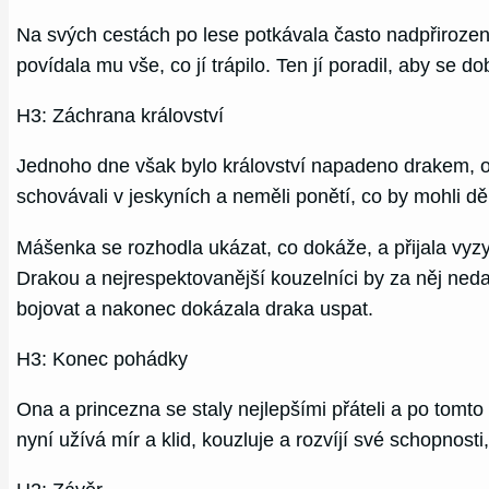
Na svých cestách po lese potkávala často nadpřirozené b
povídala mu vše, co jí trápilo. Ten jí poradil, aby se 
H3: Záchrana království
Jednoho dne však bylo království napadeno drakem, obr
schovávali v jeskyních a neměli ponětí, co by mohli děla
Mášenka se rozhodla ukázat, co dokáže, a přijala vyzy
Drakou a nejrespektovanější kouzelníci by za něj neda
bojovat a nakonec dokázala draka uspat.
H3: Konec pohádky
Ona a princezna se staly nejlepšími přáteli a po tomto 
nyní užívá mír a klid, kouzluje a rozvíjí své schopno