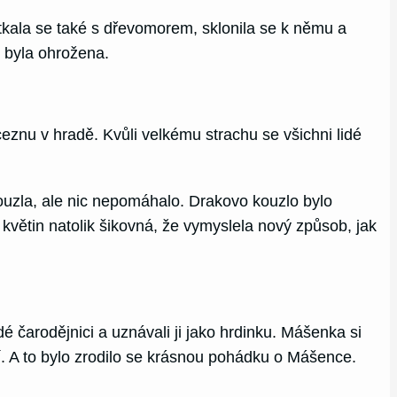
 Setkala se také s dřevomorem, sklonila se k němu a
y byla ohrožena.
eznu v hradě. Kvůli velkému strachu se všichni lidé
kouzla, ale nic nepomáhalo. Drakovo kouzlo bylo
květin natolik šikovná, že vymyslela nový způsob, jak
dé čarodějnici a uznávali ji jako hrdinku. Mášenka si
ví. A to bylo zrodilo se krásnou pohádku o Mášence.