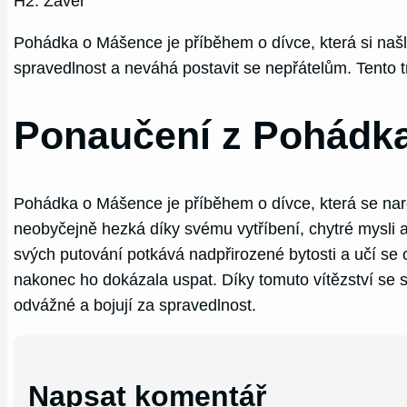
H2: Závěr
Pohádka o Mášence je příběhem o dívce, která si našla 
spravedlnost a neváhá postavit se nepřátelům. Tento t
Ponaučení z Pohádk
Pohádka o Mášence je příběhem o dívce, která se naro
neobyčejně hezká díky svému vytříbení, chytré mysli a 
svých putování potkává nadpřirozené bytosti a učí se
nakonec ho dokázala uspat. Díky tomuto vítězství se sta
odvážné a bojují za spravedlnost.
Napsat komentář