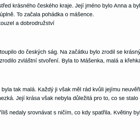
třed krásného českého kraje. Její jméno bylo Anna a byl
t úplně. To začala pohádka o mášence.
ouzel a dobrodružství
oupilo do českých ság. Na začátku bylo zrodil se krásný 
rodilo zvláštní stvoření. Byla to Mášenka, malá a křehká
yla tak malá. Každý ji však měl rád kvůli jejímu neuvěř
ká. Její krása však nebyla důležitá pro to, co se stalo 
íliš nedaly srovnávat s ničím, co kdy spatřila. Květiny b