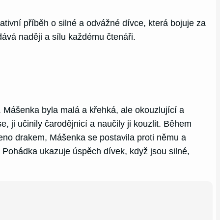
ativní příběh o silné a odvážné dívce, která bojuje za
dává naději a sílu každému čtenáři.
 Mášenka byla malá a křehká, ale okouzlující a
ji učinily čarodějnicí a naučily ji kouzlit. Během
deno drakem, Mášenka se postavila proti němu a
lo. Pohádka ukazuje úspěch dívek, když jsou silné,