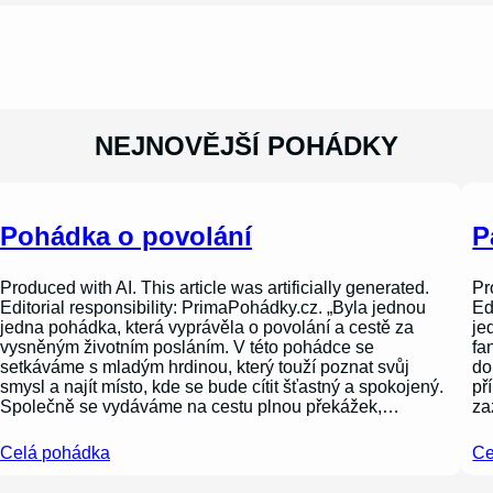
NEJNOVĚJŠÍ POHÁDKY
Pohádka o povolání
P
Produced with AI. This article was artificially generated.
Pr
Editorial responsibility: PrimaPohádky.cz. „Byla jednou
Ed
jedna pohádka, která vyprávěla o povolání a cestě za
je
vysněným životním posláním. V této pohádce se
fa
setkáváme s mladým hrdinou, který touží poznat svůj
do
smysl a najít místo, kde se bude cítit šťastný a spokojený.
př
Společně se vydáváme na cestu plnou překážek,…
za
Celá pohádka
Ce