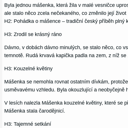
Byla jednou mášenka, která žila v malé vesničce upros
ale stalo něco zcela nečekaného, co změnilo její živo
H2: Pohádka o mášence – tradiční český příběh plný k
H3: Zrodil se krásný ráno
Dávno, v dobách dávno minulých, se stalo něco, co vst
temnotě. Rudá krvavá kapička padla na zem, z níž se z
H3: Kouzelné květiny
Mášenka se nemohla rovnat ostatním dívkám, protože b
usměvavému vzhledu. Byla okouzlující a neobyčejně hez
V lesích nalezla Mášenka kouzelné květiny, které se př
Mášenka stala čarodějnicí.
H3: Tajemné setkání