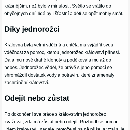
krásnějším, než bylo v minulosti. Světlo se vrátilo do
obyčejných dní, lidé byli šťastní a děti se opět mohly smát.
Díky jednorožci
Královna byla velmi vděčná a chtěla mu vyjádřit svou
vděčnost za pomoc, kterou jednorožec království přinesl.
Dala mu nové drahé klenoty a poděkovala mu až do
nebes. Jednorožec věděl, že právě s jeho pomocí se
shromáždil dostatek vody a potravin, které znamenaly
zachránění království.
Odejít nebo zůstat
Po dokončení své práce s královstvím jednorožec
zvažoval, zda má zůstat nebo odejít. Rozhodl se pomoci
lidem království i nadále, protože si na ně přišel a vzal si je