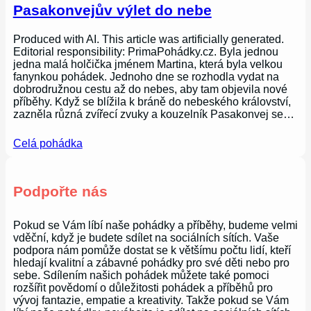
Pasakonvejův výlet do nebe
Produced with AI. This article was artificially generated.
Editorial responsibility: PrimaPohádky.cz. Byla jednou
jedna malá holčička jménem Martina, která byla velkou
fanynkou pohádek. Jednoho dne se rozhodla vydat na
dobrodružnou cestu až do nebes, aby tam objevila nové
příběhy. Když se blížila k bráně do nebeského království,
zazněla různá zvířecí zvuky a kouzelník Pasakonvej se…
Celá pohádka
Podpořte nás
Pokud se Vám líbí naše pohádky a příběhy, budeme velmi
vděční, když je budete sdílet na sociálních sítích. Vaše
podpora nám pomůže dostat se k většímu počtu lidí, kteří
hledají kvalitní a zábavné pohádky pro své děti nebo pro
sebe. Sdílením našich pohádek můžete také pomoci
rozšířit povědomí o důležitosti pohádek a příběhů pro
vývoj fantazie, empatie a kreativity. Takže pokud se Vám