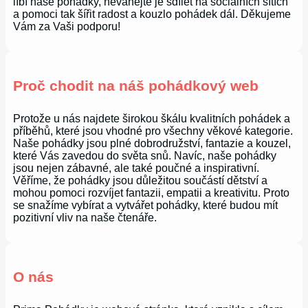
líbí naše pohádky, neváhejte je sdílet na sociálních sítích
a pomoci tak šířit radost a kouzlo pohádek dál. Děkujeme
Vám za Vaši podporu!
Proč chodit na náš pohádkový web
Protože u nás najdete širokou škálu kvalitních pohádek a
příběhů, které jsou vhodné pro všechny věkové kategorie.
Naše pohádky jsou plné dobrodružství, fantazie a kouzel,
které Vás zavedou do světa snů. Navíc, naše pohádky
jsou nejen zábavné, ale také poučné a inspirativní.
Věříme, že pohádky jsou důležitou součástí dětství a
mohou pomoci rozvíjet fantazii, empatii a kreativitu. Proto
se snažíme vybírat a vytvářet pohádky, které budou mít
pozitivní vliv na naše čtenáře.
O nás