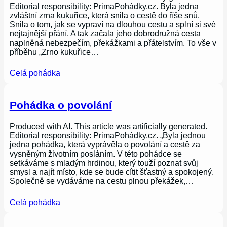
Editorial responsibility: PrimaPohádky.cz. Byla jedna
zvláštní zrna kukuřice, která snila o cestě do říše snů.
Snila o tom, jak se vypraví na dlouhou cestu a splní si své
nejtajnější přání. A tak začala jeho dobrodružná cesta
naplněná nebezpečím, překážkami a přátelstvím. To vše v
příběhu „Zrno kukuřice…
Celá pohádka
Pohádka o povolání
Produced with AI. This article was artificially generated.
Editorial responsibility: PrimaPohádky.cz. „Byla jednou
jedna pohádka, která vyprávěla o povolání a cestě za
vysněným životním posláním. V této pohádce se
setkáváme s mladým hrdinou, který touží poznat svůj
smysl a najít místo, kde se bude cítit šťastný a spokojený.
Společně se vydáváme na cestu plnou překážek,…
Celá pohádka