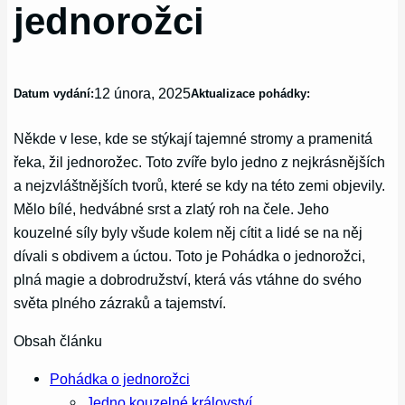
jednorožci
12 února, 2025
Datum vydání:
Aktualizace pohádky:
Někde v lese, kde se stýkají tajemné stromy a pramenitá
řeka, žil jednorožec. Toto zvíře bylo jedno z nejkrásnějších
a nejzvláštnějších tvorů, které se kdy na této zemi objevily.
Mělo bílé, hedvábné srst a zlatý roh na čele. Jeho
kouzelné síly byly všude kolem něj cítit a lidé se na něj
dívali s obdivem a úctou. Toto je Pohádka o jednorožci,
plná magie a dobrodružství, která vás vtáhne do svého
světa plného zázraků a tajemství.
Obsah článku
Pohádka o jednorožci
Jedno kouzelné království