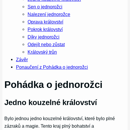
Sen o jednorožci
Nalezení jednorožce
Oprava království
Pokrok království
Díky jednorožci
Odejít nebo zůstat
Královský trůn
Závěr
Ponaučení z Pohádka o jednorožci
Pohádka o jednorožci
Jedno kouzelné království
Bylo jednou jedno kouzelné království, které bylo plné
zázraků a magie. Tento kraj plný bohatství a