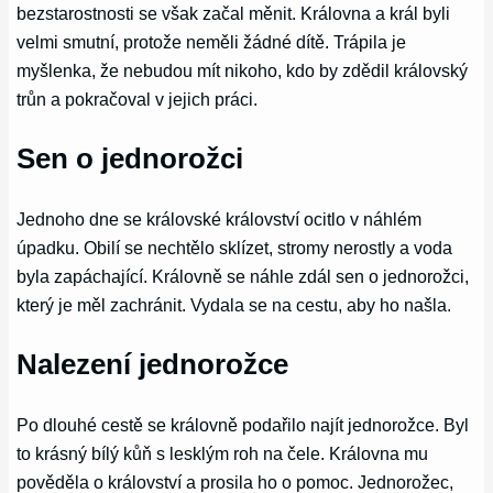
bezstarostnosti se však začal měnit. Královna a král byli
velmi smutní, protože neměli žádné dítě. Trápila je
myšlenka, že nebudou mít nikoho, kdo by zdědil královský
trůn a pokračoval v jejich práci.
Sen o jednorožci
Jednoho dne se královské království ocitlo v náhlém
úpadku. Obilí se nechtělo sklízet, stromy nerostly a voda
byla zapáchající. Královně se náhle zdál sen o jednorožci,
který je měl zachránit. Vydala se na cestu, aby ho našla.
Nalezení jednorožce
Po dlouhé cestě se královně podařilo najít jednorožce. Byl
to krásný bílý kůň s lesklým roh na čele. Královna mu
pověděla o království a prosila ho o pomoc. Jednorožec,