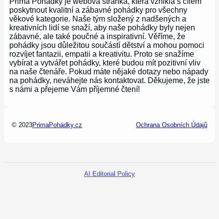
Prima Pohádky je webová stránka, která vznikla s cílem
poskytnout kvalitní a zábavné pohádky pro všechny
věkové kategorie. Naše tým složený z nadšených a
kreativních lidí se snaží, aby naše pohádky byly nejen
zábavné, ale také poučné a inspirativní. Věříme, že
pohádky jsou důležitou součástí dětství a mohou pomoci
rozvíjet fantazii, empatii a kreativitu. Proto se snažíme
vybírat a vytvářet pohádky, které budou mít pozitivní vliv
na naše čtenáře. Pokud máte nějaké dotazy nebo nápady
na pohádky, neváhejte nás kontaktovat. Děkujeme, že jste
s námi a přejeme Vám příjemné čtení!
© 2023
PrimaPohádky.cz
Ochrana Osobních Údajů
AI Editorial Policy