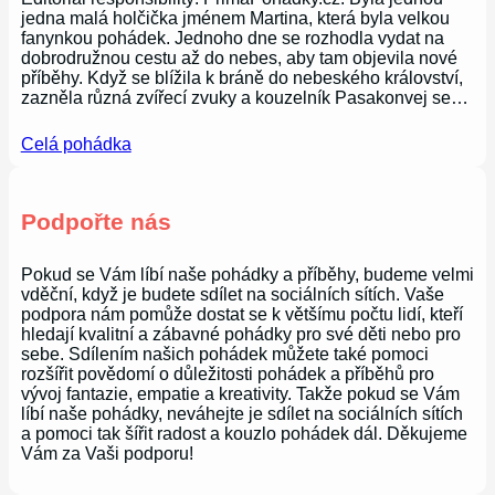
jedna malá holčička jménem Martina, která byla velkou
fanynkou pohádek. Jednoho dne se rozhodla vydat na
dobrodružnou cestu až do nebes, aby tam objevila nové
příběhy. Když se blížila k bráně do nebeského království,
zazněla různá zvířecí zvuky a kouzelník Pasakonvej se…
Celá pohádka
Podpořte nás
Pokud se Vám líbí naše pohádky a příběhy, budeme velmi
vděční, když je budete sdílet na sociálních sítích. Vaše
podpora nám pomůže dostat se k většímu počtu lidí, kteří
hledají kvalitní a zábavné pohádky pro své děti nebo pro
sebe. Sdílením našich pohádek můžete také pomoci
rozšířit povědomí o důležitosti pohádek a příběhů pro
vývoj fantazie, empatie a kreativity. Takže pokud se Vám
líbí naše pohádky, neváhejte je sdílet na sociálních sítích
a pomoci tak šířit radost a kouzlo pohádek dál. Děkujeme
Vám za Vaši podporu!