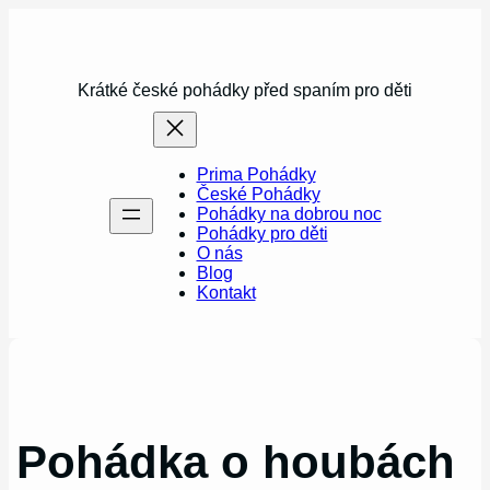
Přeskočit
na
obsah
Krátké české pohádky před spaním pro děti
Prima Pohádky
České Pohádky
Pohádky na dobrou noc
Pohádky pro děti
O nás
Blog
Kontakt
Pohádka o houbách