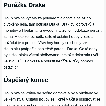
Porážka Draka
Houbinka se vydala za pokladem a dostala se až do
divokého lesa, tam potkala Draka. Drak byl obrovský a
mohutný a Houbinka si uvědomila, že jej nedokáže porazit
sama. Proto se rozhodla oslovit ostatní houby v lese a
požádat je o pomoc. Všechny houby se shodly, že
Houbinku podpoří a společně porazili Draka. Od té doby
byla Houbinka všemi obdivována, protože dokázala uvěřit
ve svou sílu a dokázala porazit nepřítele, díky pomoci
ostatních.
Úspěšný konec
Houbinka se vrátila do svého domova a byla přivítána ve
velkém stylu. Ostatní houby se jí chtěly učit a inspirovat se,
jak dokázala překonat sama sebe a dokázala se stát