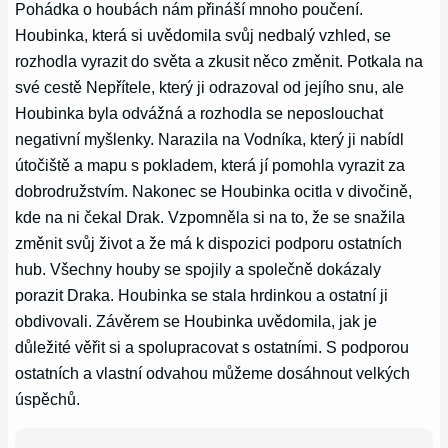
Pohádka o houbách nám přináší mnoho poučení.
Houbinka, která si uvědomila svůj nedbalý vzhled, se
rozhodla vyrazit do světa a zkusit něco změnit. Potkala na
své cestě Nepřítele, který ji odrazoval od jejího snu, ale
Houbinka byla odvážná a rozhodla se neposlouchat
negativní myšlenky. Narazila na Vodníka, který ji nabídl
útočiště a mapu s pokladem, která jí pomohla vyrazit za
dobrodružstvím. Nakonec se Houbinka ocitla v divočině,
kde na ni čekal Drak. Vzpomněla si na to, že se snažila
změnit svůj život a že má k dispozici podporu ostatních
hub. Všechny houby se spojily a společně dokázaly
porazit Draka. Houbinka se stala hrdinkou a ostatní ji
obdivovali. Závěrem se Houbinka uvědomila, jak je
důležité věřit si a spolupracovat s ostatními. S podporou
ostatních a vlastní odvahou můžeme dosáhnout velkých
úspěchů.