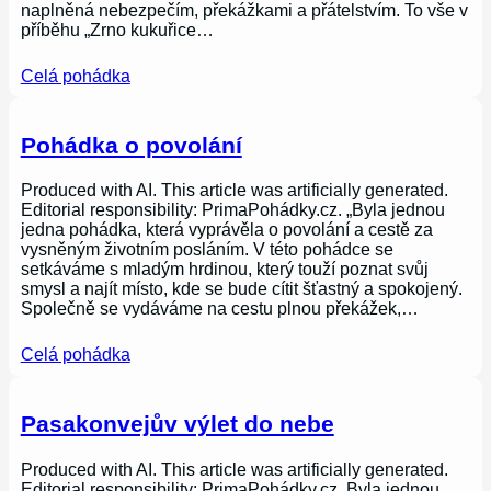
naplněná nebezpečím, překážkami a přátelstvím. To vše v
příběhu „Zrno kukuřice…
Celá pohádka
Pohádka o povolání
Produced with AI. This article was artificially generated.
Editorial responsibility: PrimaPohádky.cz. „Byla jednou
jedna pohádka, která vyprávěla o povolání a cestě za
vysněným životním posláním. V této pohádce se
setkáváme s mladým hrdinou, který touží poznat svůj
smysl a najít místo, kde se bude cítit šťastný a spokojený.
Společně se vydáváme na cestu plnou překážek,…
Celá pohádka
Pasakonvejův výlet do nebe
Produced with AI. This article was artificially generated.
Editorial responsibility: PrimaPohádky.cz. Byla jednou