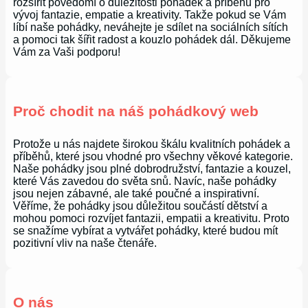
rozšířit povědomí o důležitosti pohádek a příběhů pro
vývoj fantazie, empatie a kreativity. Takže pokud se Vám
líbí naše pohádky, neváhejte je sdílet na sociálních sítích
a pomoci tak šířit radost a kouzlo pohádek dál. Děkujeme
Vám za Vaši podporu!
Proč chodit na náš pohádkový web
Protože u nás najdete širokou škálu kvalitních pohádek a
příběhů, které jsou vhodné pro všechny věkové kategorie.
Naše pohádky jsou plné dobrodružství, fantazie a kouzel,
které Vás zavedou do světa snů. Navíc, naše pohádky
jsou nejen zábavné, ale také poučné a inspirativní.
Věříme, že pohádky jsou důležitou součástí dětství a
mohou pomoci rozvíjet fantazii, empatii a kreativitu. Proto
se snažíme vybírat a vytvářet pohádky, které budou mít
pozitivní vliv na naše čtenáře.
O nás