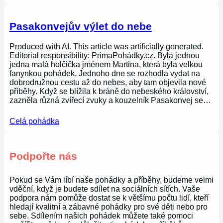
Pasakonvejův výlet do nebe
Produced with AI. This article was artificially generated.
Editorial responsibility: PrimaPohádky.cz. Byla jednou
jedna malá holčička jménem Martina, která byla velkou
fanynkou pohádek. Jednoho dne se rozhodla vydat na
dobrodružnou cestu až do nebes, aby tam objevila nové
příběhy. Když se blížila k bráně do nebeského království,
zazněla různá zvířecí zvuky a kouzelník Pasakonvej se…
Celá pohádka
Podpořte nás
Pokud se Vám líbí naše pohádky a příběhy, budeme velmi
vděční, když je budete sdílet na sociálních sítích. Vaše
podpora nám pomůže dostat se k většímu počtu lidí, kteří
hledají kvalitní a zábavné pohádky pro své děti nebo pro
sebe. Sdílením našich pohádek můžete také pomoci