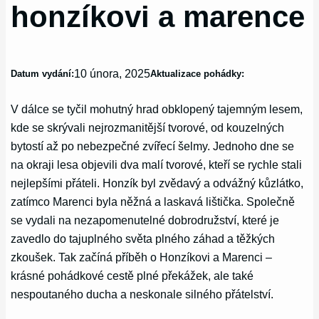
honzíkovi a marence
10 února, 2025
Datum vydání:
Aktualizace pohádky:
V dálce se tyčil mohutný hrad obklopený tajemným lesem,
kde se skrývali nejrozmanitější tvorové, od kouzelných
bytostí až po nebezpečné zvířecí šelmy. Jednoho dne se
na okraji lesa objevili dva malí tvorové, kteří se rychle stali
nejlepšími přáteli. Honzík byl zvědavý a odvážný kůzlátko,
zatímco Marenci byla něžná a laskavá lištička. Společně
se vydali na nezapomenutelné dobrodružství, které je
zavedlo do tajuplného světa plného záhad a těžkých
zkoušek. Tak začíná příběh o Honzíkovi a Marenci –
krásné pohádkové cestě plné překážek, ale také
nespoutaného ducha a neskonale silného přátelství.