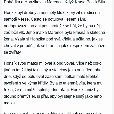
Pohádka o Honzíkovi a Marence: Když Krása Potká Sílu
Honzík byl drobný a nesmělý kluk, který žil s rodiči na
samotě v lese. Často se potuloval lesem sám,
nedoprovázel ho ani pes, protože se bál, že by na něj
zaútočil vlk. Jeho matka Marence byla krásná a statečná
žena. Vzala si Honzíka pod svá křídla a učila ho, jak se
chovat v přírodě, jak se bránit a jak s respektem zacházet
se zvířaty.
Honzík svou matku miloval a obdivoval. Více než cokoli
jiného toužil být tak silný a statečný jako ona. Jednoho
dne, když se potuloval zase sám, potkal malé křehké
stvoření s velkýma křídly. Byla to tajemná víla, která mu
řekla, že mu může splnit jedno přání. Honzík, aniž by
dlouho přemýšlel, si přál, aby byl stejně silný jako jeho
matka.
Víla se usmála a zmizela. Honzík cítil, jak se mu srdce