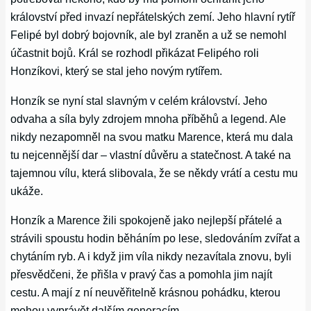
království před invazí nepřátelských zemí. Jeho hlavní rytíř
Felipé byl dobrý bojovník, ale byl zraněn a už se nemohl
účastnit bojů. Král se rozhodl přikázat Felipého roli
Honzíkovi, který se stal jeho novým rytířem.
Honzík se nyní stal slavným v celém království. Jeho
odvaha a síla byly zdrojem mnoha příběhů a legend. Ale
nikdy nezapomněl na svou matku Marence, která mu dala
tu nejcennější dar – vlastní důvěru a statečnost. A také na
tajemnou vílu, která slibovala, že se někdy vrátí a cestu mu
ukáže.
Honzík a Marence žili spokojeně jako nejlepší přátelé a
strávili spoustu hodin běháním po lese, sledováním zvířat a
chytáním ryb. A i když jim víla nikdy nezavítala znovu, byli
přesvědčeni, že přišla v pravý čas a pomohla jim najít
cestu. A mají z ní neuvěřitelně krásnou pohádku, kterou
mohou vyprávět dalším generacím.