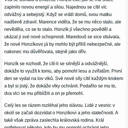
zaplnilo novou energií a sílou. Najednou se cítil víc
odvážný a sebejistý. Když se vrátil domů, svou matku
nadšeně zdravil. Marence viděla, že se mu něco stalo, ale
nevěděla, co se to stalo. Honzík jí všechno pověděl a
ukázal ji své nové schopnosti. Maredouš se sice obávala,
že nové Honzíkovo já by mohlo být příliš nebezpečné, ale
nakonec mu důvěřovala, stejně jako dřív.
Honzík se rozhodl, že cítí-li se silnější a odvážnější,
dokáže to využít k tomu, aby pomohl lesu a zvířatům. První
den se vydal na lov vlků. Své nové síly cítil každým krokem
a byl si jistý, že dokáže vlky ochránit. Podařilo se mu to,
dva vlci se mu přiblížili a on je přemohl.
Celý les se rázem rozléhal jeho slávou. Lidé z vesnic v
okolí se začali dozvídat o Honzíkovi a jeho statečnosti. A
také však zpráva zaslechla královská rodina. Král
potřeboval někoho, kdo by mu pomohl ochránit jeho