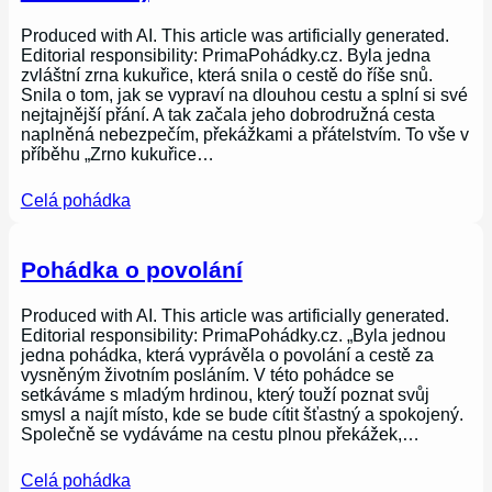
Produced with AI. This article was artificially generated.
Editorial responsibility: PrimaPohádky.cz. Byla jedna
zvláštní zrna kukuřice, která snila o cestě do říše snů.
Snila o tom, jak se vypraví na dlouhou cestu a splní si své
nejtajnější přání. A tak začala jeho dobrodružná cesta
naplněná nebezpečím, překážkami a přátelstvím. To vše v
příběhu „Zrno kukuřice…
Celá pohádka
Pohádka o povolání
Produced with AI. This article was artificially generated.
Editorial responsibility: PrimaPohádky.cz. „Byla jednou
jedna pohádka, která vyprávěla o povolání a cestě za
vysněným životním posláním. V této pohádce se
setkáváme s mladým hrdinou, který touží poznat svůj
smysl a najít místo, kde se bude cítit šťastný a spokojený.
Společně se vydáváme na cestu plnou překážek,…
Celá pohádka