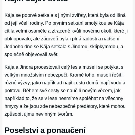
Kája se poprvé setkala s jinými zvířaty, která byla odlišná
od její včelí rodiny. Po prvním setkání smotýlkou se Kája
cítila velmi osaměle a ztraceně kvůli novému okolí, které ji
obklopovalo, ale zároveň byla i plná radosti a nadšení.
Jednoho dne se Kája setkala s Jindrou, sklípkymrdou, a
společně objevovali svět.
Kája a Jindra procestovali celý les a museli se potýkat s
velkým množstvím nebezpečí. Kromě toho, museli řešit i
různé výzvy, jako například najít cestu domů, najít vodu a
potravu. Během své cesty se naučili novým věcem, jak
například to, že se v lese nesmíme spoléhat na všechny
hmyzy a že jsou zde nebezpečné predátory, které mohou
způsobit újmu nevinným tvorům.
Poselství a ponaučení