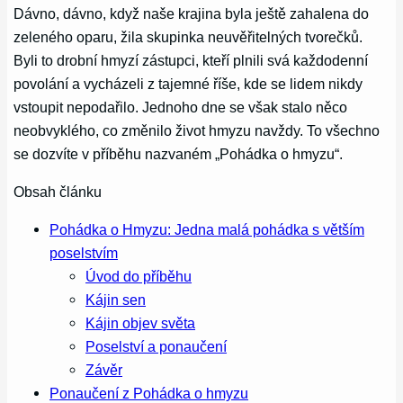
Dávno, dávno, když naše krajina byla ještě zahalena do
zeleného oparu, žila skupinka neuvěřitelných tvorečků.
Byli to drobní hmyzí zástupci, kteří plnili svá každodenní
povolání a vycházeli z tajemné říše, kde se lidem nikdy
vstoupit nepodařilo. Jednoho dne se však stalo něco
neobvyklého, co změnilo život hmyzu navždy. To všechno
se dozvíte v příběhu nazvaném „Pohádka o hmyzu“.
Obsah článku
Pohádka o Hmyzu: Jedna malá pohádka s větším
poselstvím
Úvod do příběhu
Kájin sen
Kájin objev světa
Poselství a ponaučení
Závěr
Ponaučení z Pohádka o hmyzu