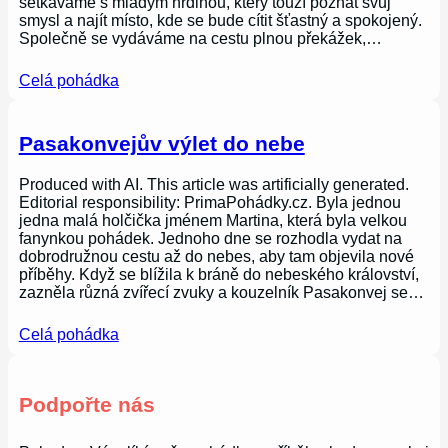
setkáváme s mladým hrdinou, který touží poznat svůj
smysl a najít místo, kde se bude cítit šťastný a spokojený.
Společně se vydáváme na cestu plnou překážek,…
Celá pohádka
Pasakonvejův výlet do nebe
Produced with AI. This article was artificially generated.
Editorial responsibility: PrimaPohádky.cz. Byla jednou
jedna malá holčička jménem Martina, která byla velkou
fanynkou pohádek. Jednoho dne se rozhodla vydat na
dobrodružnou cestu až do nebes, aby tam objevila nové
příběhy. Když se blížila k bráně do nebeského království,
zazněla různá zvířecí zvuky a kouzelník Pasakonvej se…
Celá pohádka
Podpořte nás