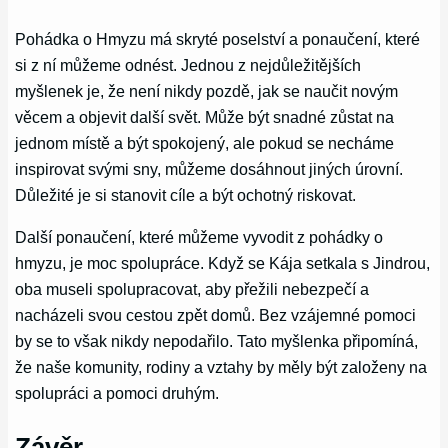
Pohádka o Hmyzu má skryté poselství a ponaučení, které
si z ní můžeme odnést. Jednou z nejdůležitějších
myšlenek je, že není nikdy pozdě, jak se naučit novým
věcem a objevit další svět. Může být snadné zůstat na
jednom místě a být spokojený, ale pokud se necháme
inspirovat svými sny, můžeme dosáhnout jiných úrovní.
Důležité je si stanovit cíle a být ochotný riskovat.
Další ponaučení, které můžeme vyvodit z pohádky o
hmyzu, je moc spolupráce. Když se Kája setkala s Jindrou,
oba museli spolupracovat, aby přežili nebezpečí a
nacházeli svou cestou zpět domů. Bez vzájemné pomoci
by se to však nikdy nepodařilo. Tato myšlenka připomíná,
že naše komunity, rodiny a vztahy by měly být založeny na
spolupráci a pomoci druhým.
Závěr