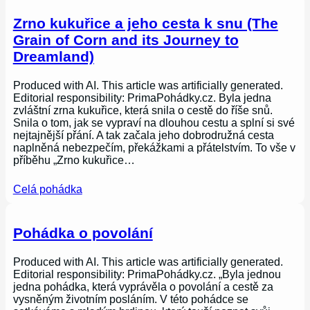
Zrno kukuřice a jeho cesta k snu (The
Grain of Corn and its Journey to
Dreamland)
Produced with AI. This article was artificially generated.
Editorial responsibility: PrimaPohádky.cz. Byla jedna
zvláštní zrna kukuřice, která snila o cestě do říše snů.
Snila o tom, jak se vypraví na dlouhou cestu a splní si své
nejtajnější přání. A tak začala jeho dobrodružná cesta
naplněná nebezpečím, překážkami a přátelstvím. To vše v
příběhu „Zrno kukuřice…
Celá pohádka
Pohádka o povolání
Produced with AI. This article was artificially generated.
Editorial responsibility: PrimaPohádky.cz. „Byla jednou
jedna pohádka, která vyprávěla o povolání a cestě za
vysněným životním posláním. V této pohádce se