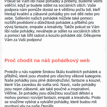
Pokud se Vám líbí naše pohádky a příběhy, budeme velmi
vděční, když je budete sdílet na sociálních sítích. Vaše
podpora nám pomůže dostat se k většímu počtu lidí, kteří
hledají kvalitní a zábavné pohádky pro své děti nebo pro
sebe. Sdílením našich pohádek můžete také pomoci
rozšířit povědomí o důležitosti pohádek a příběhů pro
vývoj fantazie, empatie a kreativity. Takže pokud se Vám
líbí naše pohádky, neváhejte je sdílet na sociálních sítích
a pomoci tak šířit radost a kouzlo pohádek dál. Děkujeme
Vám za Vaši podporu!
Proč chodit na náš pohádkový web
Protože u nás najdete širokou škálu kvalitních pohádek a
příběhů, které jsou vhodné pro všechny věkové kategorie.
Naše pohádky jsou plné dobrodružství, fantazie a kouzel,
které Vás zavedou do světa snů. Navíc, naše pohádky
jsou nejen zábavné, ale také poučné a inspirativní.
Věříme, že pohádky jsou důležitou součástí dětství a
mohou pomoci rozvíjet fantazii, empatii a kreativitu. Proto
se snažíme vybírat a vytvářet pohádky, které budou mít
pozitivní vliv na naše čtenáře.