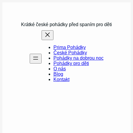
Přeskočit
na
obsah
Krátké české pohádky před spaním pro děti
Prima Pohádky
České Pohádky
Pohádky na dobrou noc
Pohádky pro děti
O nás
Blog
Kontakt