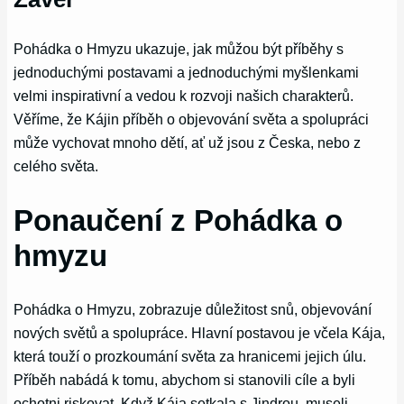
Pohádka o Hmyzu ukazuje, jak můžou být příběhy s
jednoduchými postavami a jednoduchými myšlenkami
velmi inspirativní a vedou k rozvoji našich charakterů.
Věříme, že Kájin příběh o objevování světa a spolupráci
může vychovat mnoho dětí, ať už jsou z Česka, nebo z
celého světa.
Ponaučení z Pohádka o
hmyzu
Pohádka o Hmyzu, zobrazuje důležitost snů, objevování
nových světů a spolupráce. Hlavní postavou je včela Kája,
která touží o prozkoumání světa za hranicemi jejich úlu.
Příběh nabádá k tomu, abychom si stanovili cíle a byli
ochotni riskovat. Když Kája setkala s Jindrou, museli