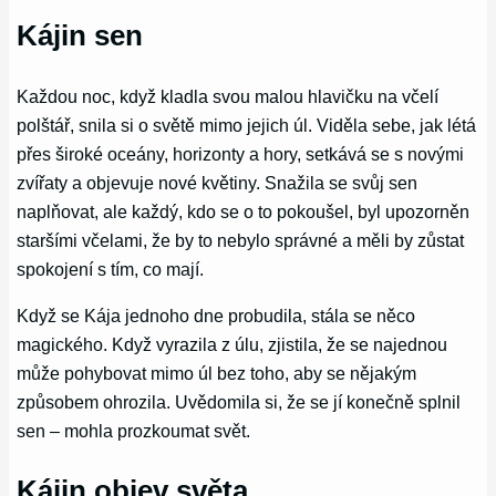
Kájin sen
Každou noc, když kladla svou malou hlavičku na včelí
polštář, snila si o světě mimo jejich úl. Viděla sebe, jak létá
přes široké oceány, horizonty a hory, setkává se s novými
zvířaty a objevuje nové květiny. Snažila se svůj sen
naplňovat, ale každý, kdo se o to pokoušel, byl upozorněn
staršími včelami, že by to nebylo správné a měli by zůstat
spokojení s tím, co mají.
Když se Kája jednoho dne probudila, stála se něco
magického. Když vyrazila z úlu, zjistila, že se najednou
může pohybovat mimo úl bez toho, aby se nějakým
způsobem ohrozila. Uvědomila si, že se jí konečně splnil
sen – mohla prozkoumat svět.
Kájin objev světa