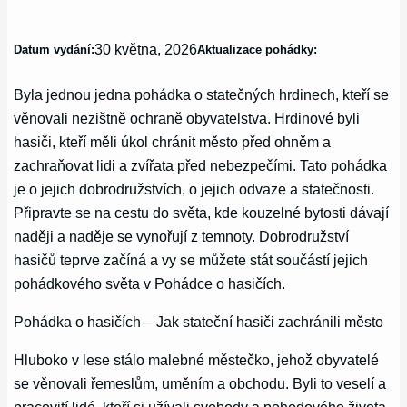
30 května, 2026
Datum vydání:
Aktualizace pohádky:
Byla jednou jedna pohádka o statečných hrdinech, kteří se
věnovali nezištně ochraně obyvatelstva. Hrdinové byli
hasiči, kteří měli úkol chránit město před ohněm a
zachraňovat lidi a zvířata před nebezpečími. Tato pohádka
je o jejich dobrodružstvích, o jejich odvaze a statečnosti.
Připravte se na cestu do světa, kde kouzelné bytosti dávají
naději a naděje se vynořují z temnoty. Dobrodružství
hasičů teprve začíná a vy se můžete stát součástí jejich
pohádkového světa v Pohádce o hasičích.
Pohádka o hasičích – Jak stateční hasiči zachránili město
Hluboko v lese stálo malebné městečko, jehož obyvatelé
se věnovali řemeslům, uměním a obchodu. Byli to veselí a