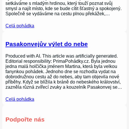
setkáváme s mladým hrdinou, který touží poznat svůj
smysl a najít místo, kde se bude cítit šťastný a spokojený.
Společně se vydáváme na cestu plnou překážek,…
Celá pohádka
Pasakonvejův výlet do nebe
Produced with AI. This article was artificially generated.
Editorial responsibility: PrimaPohádky.cz. Byla jednou
jedna malá holčička jménem Martina, která byla velkou
fanynkou pohádek. Jednoho dne se rozhodla vydat na
dobrodružnou cestu až do nebes, aby tam objevila nové
příběhy. Když se blížila k bráně do nebeského království,
zazněla různá zvířecí zvuky a kouzelník Pasakonvej se…
Celá pohádka
Podpořte nás