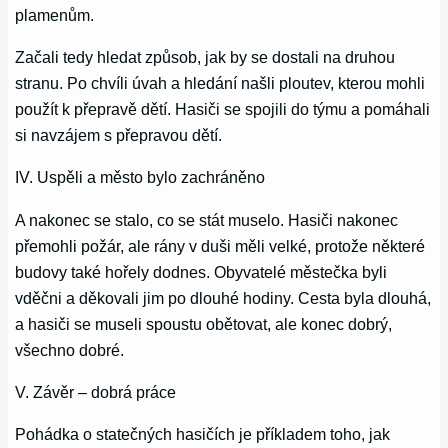
plamenům.
Začali tedy hledat způsob, jak by se dostali na druhou
stranu. Po chvíli úvah a hledání našli ploutev, kterou mohli
použít k přepravě dětí. Hasiči se spojili do týmu a pomáhali
si navzájem s přepravou dětí.
IV. Uspěli a město bylo zachráněno
A nakonec se stalo, co se stát muselo. Hasiči nakonec
přemohli požár, ale rány v duši měli velké, protože některé
budovy také hořely dodnes. Obyvatelé městečka byli
vděčni a děkovali jim po dlouhé hodiny. Cesta byla dlouhá,
a hasiči se museli spoustu obětovat, ale konec dobrý,
všechno dobré.
V. Závěr – dobrá práce
Pohádka o statečných hasičích je příkladem toho, jak