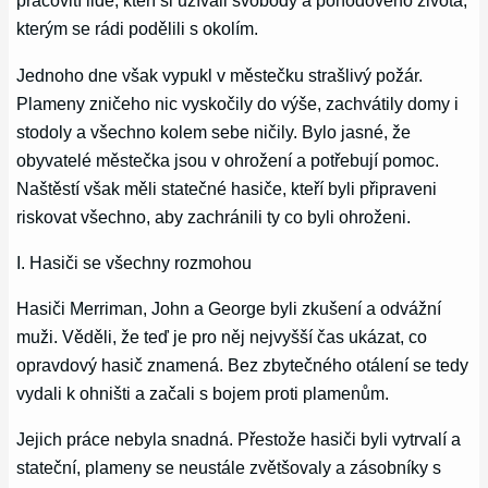
pracovití lidé, kteří si užívali svobody a pohodového života,
kterým se rádi podělili s okolím.
Jednoho dne však vypukl v městečku strašlivý požár.
Plameny zničeho nic vyskočily do výše, zachvátily domy i
stodoly a všechno kolem sebe ničily. Bylo jasné, že
obyvatelé městečka jsou v ohrožení a potřebují pomoc.
Naštěstí však měli statečné hasiče, kteří byli připraveni
riskovat všechno, aby zachránili ty co byli ohroženi.
I. Hasiči se všechny rozmohou
Hasiči Merriman, John a George byli zkušení a odvážní
muži. Věděli, že teď je pro něj nejvyšší čas ukázat, co
opravdový hasič znamená. Bez zbytečného otálení se tedy
vydali k ohništi a začali s bojem proti plamenům.
Jejich práce nebyla snadná. Přestože hasiči byli vytrvalí a
stateční, plameny se neustále zvětšovaly a zásobníky s