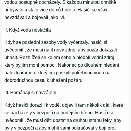
vodou postupně docházely. S každou minutou ohniště
přibývalo a stále více domů hořelo. Hasiči se však
nevzdávali a bojovali jako lvi.
II. Když voda nestačila
Když se poslední zásoby vody vyčerpaly, hasiči si
uvědomili, že musí najít nový zdroj, aby požár dokázali
uhasit. Rozhlíželi se kolem sebe a hledali vodní zdroj,
který by jim mohl pomoci. Nakonec po dlouhém hledání
nalezli pramen, který jim poskytl potřebnou vodu na
dobrodružnou cestu k uhašení požáru.
III. Pomáhají si navzájem
Když hasiči dorazili k vodě, objevili tam několik dětí, které
se nacházely v bezpečí na protějším břehu. Hasiči si
uvědomili, že musí děti dostat na druhou stranu řeky, aby
byly v bezpečí a aby mohli sami pokračovat v boji proti