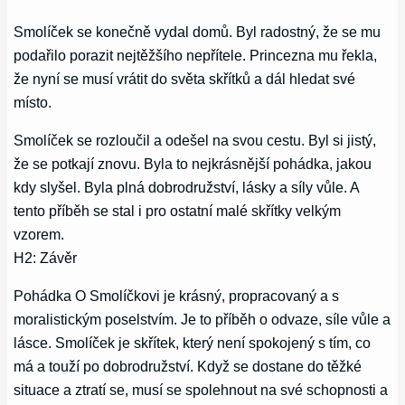
Smolíček se konečně vydal domů. Byl radostný, že se mu
podařilo porazit nejtěžšího nepřítele. Princezna mu řekla,
že nyní se musí vrátit do světa skřítků a dál hledat své
místo.
Smolíček se rozloučil a odešel na svou cestu. Byl si jistý,
že se potkají znovu. Byla to nejkrásnější pohádka, jakou
kdy slyšel. Byla plná dobrodružství, lásky a síly vůle. A
tento příběh se stal i pro ostatní malé skřítky velkým
vzorem.
H2: Závěr
Pohádka O Smolíčkovi je krásný, propracovaný a s
moralistickým poselstvím. Je to příběh o odvaze, síle vůle a
lásce. Smolíček je skřítek, který není spokojený s tím, co
má a touží po dobrodružství. Když se dostane do těžké
situace a ztratí se, musí se spolehnout na své schopnosti a