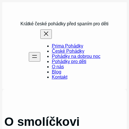
Přeskočit
na
obsah
Krátké české pohádky před spaním pro děti
Prima Pohádky
České Pohádky
Pohádky na dobrou noc
Pohádky pro děti
O nás
Blog
Kontakt
O smolíčkovi