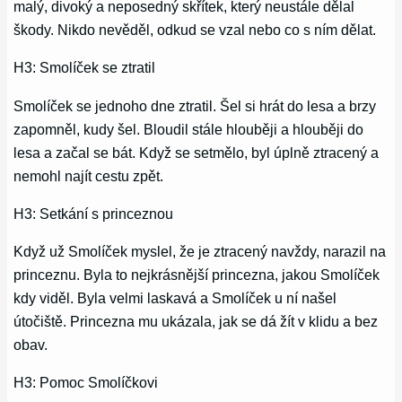
malý, divoký a neposedný skřítek, který neustále dělal
škody. Nikdo nevěděl, odkud se vzal nebo co s ním dělat.
H3: Smolíček se ztratil
Smolíček se jednoho dne ztratil. Šel si hrát do lesa a brzy
zapomněl, kudy šel. Bloudil stále hlouběji a hlouběji do
lesa a začal se bát. Když se setmělo, byl úplně ztracený a
nemohl najít cestu zpět.
H3: Setkání s princeznou
Když už Smolíček myslel, že je ztracený navždy, narazil na
princeznu. Byla to nejkrásnější princezna, jakou Smolíček
kdy viděl. Byla velmi laskavá a Smolíček u ní našel
útočiště. Princezna mu ukázala, jak se dá žít v klidu a bez
obav.
H3: Pomoc Smolíčkovi