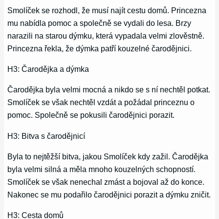
Smolíček se rozhodl, že musí najít cestu domů. Princezna
mu nabídla pomoc a společně se vydali do lesa. Brzy
narazili na starou dýmku, která vypadala velmi zlověstně.
Princezna řekla, že dýmka patří kouzelné čarodějnici.
H3: Čarodějka a dýmka
Čarodějka byla velmi mocná a nikdo se s ní nechtěl potkat.
Smolíček se však nechtěl vzdát a požádal princeznu o
pomoc. Společně se pokusili čarodějnici porazit.
H3: Bitva s čarodějnicí
Byla to nejtěžší bitva, jakou Smolíček kdy zažil. Čarodějka
byla velmi silná a měla mnoho kouzelných schopností.
Smolíček se však nenechal zmást a bojoval až do konce.
Nakonec se mu podařilo čarodějnici porazit a dýmku zničit.
H3: Cesta domů