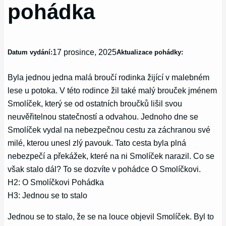
pohádka
17 prosince, 2025
Datum vydání:
Aktualizace pohádky:
Byla jednou jedna malá broučí rodinka žijící v malebném
lese u potoka. V této rodince žil také malý brouček jménem
Smolíček, který se od ostatních broučků lišil svou
neuvěřitelnou statečností a odvahou. Jednoho dne se
Smolíček vydal na nebezpečnou cestu za záchranou své
milé, kterou unesl zlý pavouk. Tato cesta byla plná
nebezpečí a překážek, které na ni Smolíček narazil. Co se
však stalo dál? To se dozvíte v pohádce O Smolíčkovi.
H2: O Smolíčkovi Pohádka
H3: Jednou se to stalo
Jednou se to stalo, že se na louce objevil Smolíček. Byl to