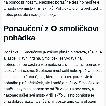
na pomoc princezny. Nakonec porazí nejtěžšího nepřítele
a najde své místo v říši skřítků. Pohádka je plná překážek a
nebezpečí, ale i naděje a lásky.
Ponaučení z O smolíčkovi
pohádka
Pohádka O Smolíčkovi je krásný příběh o odvaze, síle vůle
a lásce. Hlavní hrdina, Smolíček, se vydává na
dobrodružnou cestu a v té nejtěžší chvíli nachází pomoc v
laskavé princezně. Společně musí čelit nebezpečí a potkat
se s mocnou čarodějnicí, kterou nakonec porazí. Je to
pohádka plná překážek, ale i naděje a lásky. Smolíček se
naučil, jakým způsobem se dá žít v klidu a bez obav, a
nakonec našel své místo v říši skřítků. Tato pohádka je
plná dobrodružství a s různými postavami, které ukazují