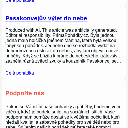
Celá pohádka
Pasakonvejův výlet do nebe
Produced with AI. This article was artificially generated.
Editorial responsibility: PrimaPohádky.cz. Byla jednou
jedna malá holčička jménem Martina, která byla velkou
fanynkou pohádek. Jednoho dne se rozhodla vydat na
dobrodružnou cestu až do nebes, aby tam objevila nové
příběhy. Když se blížila k bráně do nebeského království,
zazněla různá zvířecí zvuky a kouzelník Pasakonvej se…
Celá pohádka
Podpořte nás
Pokud se Vám líbí naše pohádky a příběhy, budeme velmi
vděční, když je budete sdílet na sociálních sítích. Vaše
podpora nám pomůže dostat se k většímu počtu lidí, kteří
hledají kvalitní a zábavné pohádky pro své děti nebo pro
sebe. Sdílením našich pohádek můžete také pomoci