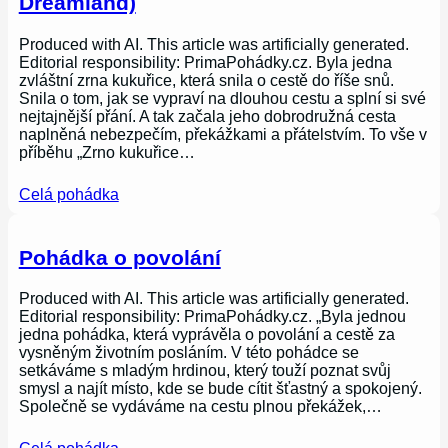
Dreamland)
Produced with AI. This article was artificially generated.
Editorial responsibility: PrimaPohádky.cz. Byla jedna
zvláštní zrna kukuřice, která snila o cestě do říše snů.
Snila o tom, jak se vypraví na dlouhou cestu a splní si své
nejtajnější přání. A tak začala jeho dobrodružná cesta
naplněná nebezpečím, překážkami a přátelstvím. To vše v
příběhu „Zrno kukuřice…
Celá pohádka
Pohádka o povolání
Produced with AI. This article was artificially generated.
Editorial responsibility: PrimaPohádky.cz. „Byla jednou
jedna pohádka, která vyprávěla o povolání a cestě za
vysněným životním posláním. V této pohádce se
setkáváme s mladým hrdinou, který touží poznat svůj
smysl a najít místo, kde se bude cítit šťastný a spokojený.
Společně se vydáváme na cestu plnou překážek,…