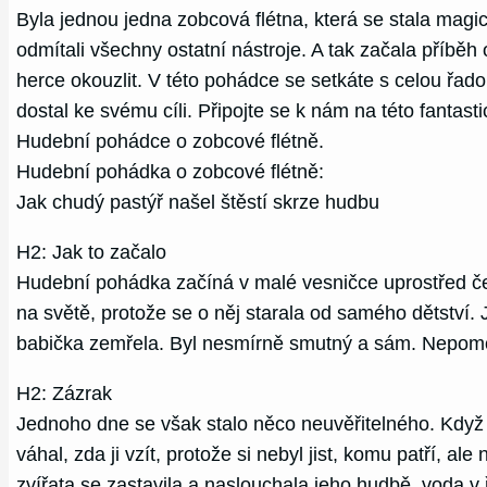
Byla jednou jedna zobcová flétna, která se stala magi
odmítali všechny ostatní nástroje. A tak začala příb
herce okouzlit. V této pohádce se setkáte s celou řado
dostal ke svému cíli. Připojte se k nám na této fantas
Hudební pohádce o zobcové flétně.
Hudební pohádka o zobcové flétně:
Jak chudý pastýř našel štěstí skrze hudbu
H2: Jak to začalo
Hudební pohádka začíná v malé vesničce uprostřed čes
na světě, protože se o něj starala od samého dětství.
babička zemřela. Byl nesmírně smutný a sám. Nepomohl
H2: Zázrak
Jednoho dne se však stalo něco neuvěřitelného. Když 
váhal, zda ji vzít, protože si nebyl jist, komu patří, al
zvířata se zastavila a naslouchala jeho hudbě, voda v 