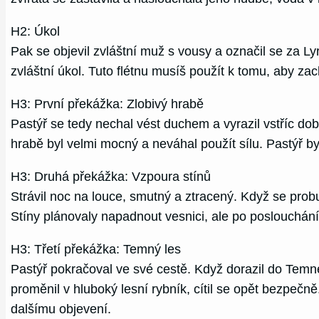
H2: Úkol
Pak se objevil zvláštní muž s vousy a označil se za Ly
zvláštní úkol. Tuto flétnu musíš použít k tomu, aby zac
H3: První překážka: Zlobivý hrabě
Pastýř se tedy nechal vést duchem a vyrazil vstříc dob
hrabě byl velmi mocný a neváhal použít sílu. Pastýř b
H3: Druhá překážka: Vzpoura stínů
Strávil noc na louce, smutný a ztracený. Když se probu
Stíny plánovaly napadnout vesnici, ale po poslouchání
H3: Třetí překážka: Temný les
Pastýř pokračoval ve své cestě. Když dorazil do Temn
proměnil v hluboký lesní rybník, cítil se opět bezpečn
dalšímu objevení.