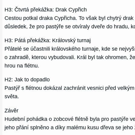
H3: Čtvrtá překážka: Drak Cypřich
Cestou potkal draka Cypřicha. To však byl chytrý drak
důsledek, že pro pastýře se otvíraly dveře do hradu, k
H3: Pátá překážka: Královský turnaj
Přátelé se účastnili královského turnaje, kde se nejv
o zahradě, kterou vybudovali. Král byl tak ohromen, že
hrou na flétnu.
H2: Jak to dopadlo
Pastýř s flétnou dokázal zachránit vesnici před velký
světa.
Závěr
Hudební pohádka o zobcové flétně byla pro pastýře vel
jeho přání splněno a díky malému kusu dřeva se jeho 