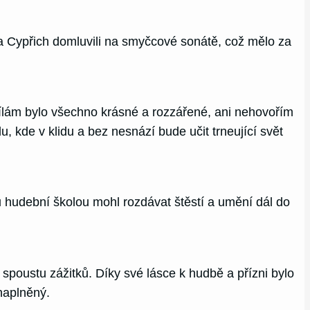
ř a Cypřich domluvili na smyčcové sonátě, což mělo za
 vílám bylo všechno krásné a rozzářené, ani nehovořím
, kde v klidu a bez nesnází bude učit trneující svět
u hudební školou mohl rozdávat štěstí a umění dál do
spoustu zážitků. Díky své lásce k hudbě a přízni bylo
naplněný.