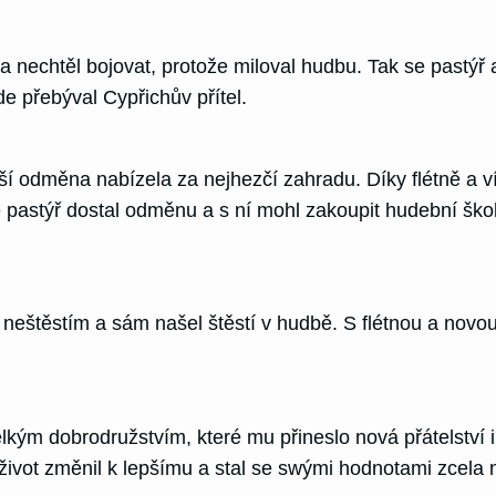
 a nechtěl bojovat, protože miloval hudbu. Tak se pastý
de přebýval Cypřichův přítel.
yšší odměna nabízela za nejhezčí zahradu. Díky flétně a
 pastýř dostal odměnu a s ní mohl zakoupit hudební školu
m neštěstím a sám našel štěstí v hudbě. S flétnou a novo
kým dobrodružstvím, které mu přineslo nová přátelství i 
život změnil k lepšímu a stal se swými hodnotami zcela 