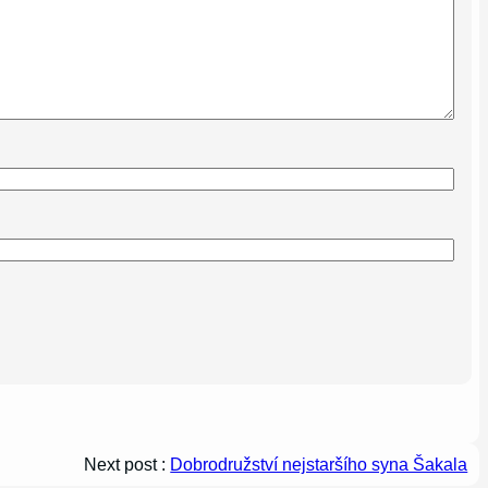
Next post :
Dobrodružství nejstaršího syna Šakala