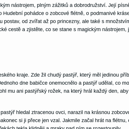
ckým nástrojem, plným zážitků a dobrodružství. Její pís
ěh o Hudební pohádce o zobcové flétně, o podmanivé krás
u postav, od zvířat až po princezny, ale také s množství
tické cestě a zjistěte, co se stane s magickým nástrojem,
kého kraje. Zde žil chudý pastýř, který měl jedinou př
 Jednoho dne babičce onemocnělo a pastýř udělal, co moh
 mu ani pastýřský rožek, na který hrál každý den, aby 
pastýř hledal ztracenou ovci, narazil na krásnou zobcov
e nakonec si ji přece jen vzal. Jakmile začal hrát na flétn
řekách tekla klidněji a mraky nad ním se rozestoupily.