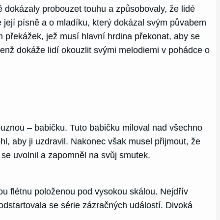
ně dokázaly probouzet touhu a způsobovaly, že lidé
e její písně a o mladíku, který dokázal svým půvabem
m překážek, jež musí hlavní hrdina překonat, aby se
 jenž dokáže lidí okouzlit svými melodiemi v pohádce o
íbuznou – babičku. Tuto babičku miloval nad všechno
l, aby ji uzdravil. Nakonec však musel přijmout, že
se uvolnil a zapomněl na svůj smutek.
ou flétnu položenou pod vysokou skálou. Nejdřív
u, odstartovala se série zázračných událostí. Divoká