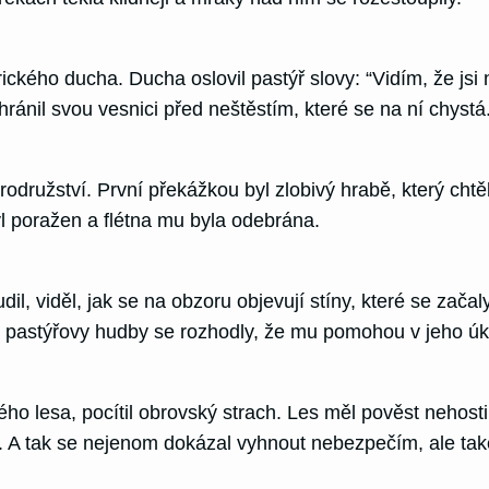
rického ducha. Ducha oslovil pastýř slovy: “Vidím, že jsi
hránil svou vesnici před neštěstím, které se na ní chystá
rodružství. První překážkou byl zlobivý hrabě, který chtě
yl poražen a flétna mu byla odebrána.
dil, viděl, jak se na obzoru objevují stíny, které se za
 pastýřovy hudby se rozhodly, že mu pomohou v jeho úkolu
ého lesa, pocítil obrovský strach. Les měl pověst neho
ě. A tak se nejenom dokázal vyhnout nebezpečím, ale také 