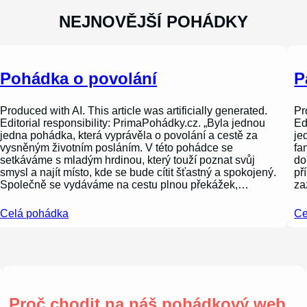
NEJNOVĚJŠÍ POHÁDKY
Pohádka o povolání
P
Produced with AI. This article was artificially generated.
Pr
Editorial responsibility: PrimaPohádky.cz. „Byla jednou
Ed
jedna pohádka, která vyprávěla o povolání a cestě za
je
vysněným životním posláním. V této pohádce se
fa
setkáváme s mladým hrdinou, který touží poznat svůj
do
smysl a najít místo, kde se bude cítit šťastný a spokojený.
př
Společně se vydáváme na cestu plnou překážek,…
za
Celá pohádka
Ce
Proč chodit na náš pohádkový web