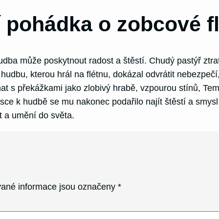
 pohádka o zobcové f
 může poskytnout radost a štěstí. Chudý pastýř ztratil b
dbu, kterou hrál na flétnu, dokázal odvrátit nebezpečí, 
nat s překážkami jako zlobivý hrabě, vzpourou stínů, 
sce k hudbě se mu nakonec podařilo najít štěstí a smysl 
t a umění do světa.
ané informace jsou označeny
*