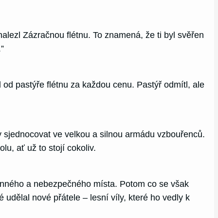
 nalezl Zázračnou flétnu. To znamená, že ti byl svěřen
.”
l od pastýře flétnu za každou cenu. Pastýř odmítl, ale
čaly sjednocovat ve velkou a silnou armádu vzbouřenců.
, ať už to stojí cokoliv.
stinného a nebezpečného místa. Potom co se však
udělal nové přátele – lesní víly, které ho vedly k