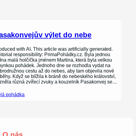
asakonvejův výlet do nebe
oduced with AI. This article was artificially generated.
itorial responsibility: PrimaPohádky.cz. Byla jednou
dna malá holčička jménem Martina, která byla velkou
nynkou pohádek. Jednoho dne se rozhodla vydat na
brodružnou cestu až do nebes, aby tam objevila nové
íběhy. Když se blížila k bráně do nebeského království,
zněla různá zvířecí zvuky a kouzelník Pasakonvej se…
lá pohádka
O nás