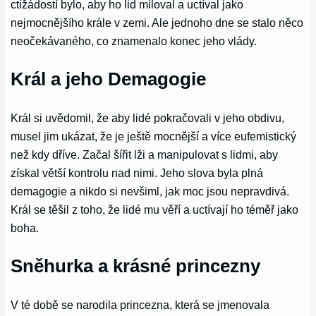
ctižádostí bylo, aby ho lid miloval a uctíval jako
nejmocnějšího krále v zemi. Ale jednoho dne se stalo něco
neočekávaného, co znamenalo konec jeho vlády.
Král a jeho Demagogie
Král si uvědomil, že aby lidé pokračovali v jeho obdivu,
musel jim ukázat, že je ještě mocnější a více eufemistický
než kdy dříve. Začal šířit lži a manipulovat s lidmi, aby
získal větší kontrolu nad nimi. Jeho slova byla plná
demagogie a nikdo si nevšiml, jak moc jsou nepravdivá.
Král se těšil z toho, že lidé mu věří a uctívají ho téměř jako
boha.
Sněhurka a krásné princezny
V té době se narodila princezna, která se jmenovala