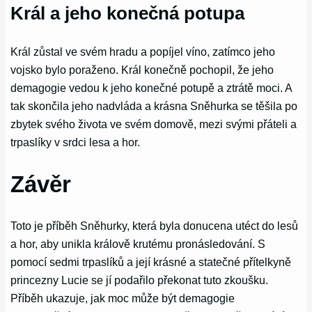
Král a jeho konečná potupa
Král zůstal ve svém hradu a popíjel víno, zatímco jeho
vojsko bylo poraženo. Král konečně pochopil, že jeho
demagogie vedou k jeho konečné potupě a ztrátě moci. A
tak skončila jeho nadvláda a krásna Sněhurka se těšila po
zbytek svého života ve svém domově, mezi svými přáteli a
trpaslíky v srdci lesa a hor.
Závěr
Toto je příběh Sněhurky, která byla donucena utéct do lesů
a hor, aby unikla králově krutému pronásledování. S
pomocí sedmi trpaslíků a její krásné a statečné přítelkyně
princezny Lucie se jí podařilo překonat tuto zkoušku.
Příběh ukazuje, jak moc může být demagogie