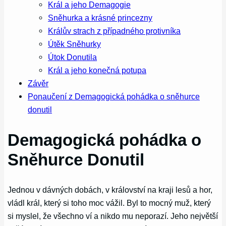
Král a jeho Demagogie
Sněhurka a krásné princezny
Králův strach z případného protivníka
Útěk Sněhurky
Útok Donutila
Král a jeho konečná potupa
Závěr
Ponaučení z Demagogická pohádka o sněhurce
donutil
Demagogická pohádka o
Sněhurce Donutil
Jednou v dávných dobách, v království na kraji lesů a hor,
vládl král, který si toho moc vážil. Byl to mocný muž, který
si myslel, že všechno ví a nikdo mu neporazí. Jeho největší