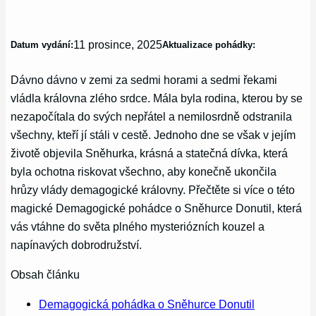
11 prosince, 2025
Datum vydání:
Aktualizace pohádky:
Dávno dávno v zemi za sedmi horami a sedmi řekami
vládla královna zlého srdce. Mála byla rodina, kterou by se
nezapočítala do svých nepřátel a nemilosrdně odstranila
všechny, kteří jí stáli v cestě. Jednoho dne se však v jejím
životě objevila Sněhurka, krásná a statečná dívka, která
byla ochotna riskovat všechno, aby konečně ukončila
hrůzy vlády demagogické královny. Přečtěte si více o této
magické Demagogické pohádce o Sněhurce Donutil, která
vás vtáhne do světa plného mysteriózních kouzel a
napínavých dobrodružství.
Obsah článku
Demagogická pohádka o Sněhurce Donutil