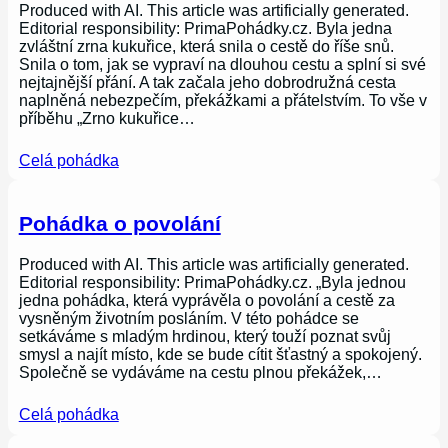
Produced with AI. This article was artificially generated.
Editorial responsibility: PrimaPohádky.cz. Byla jedna
zvláštní zrna kukuřice, která snila o cestě do říše snů.
Snila o tom, jak se vypraví na dlouhou cestu a splní si své
nejtajnější přání. A tak začala jeho dobrodružná cesta
naplněná nebezpečím, překážkami a přátelstvím. To vše v
příběhu „Zrno kukuřice…
Celá pohádka
Pohádka o povolání
Produced with AI. This article was artificially generated.
Editorial responsibility: PrimaPohádky.cz. „Byla jednou
jedna pohádka, která vyprávěla o povolání a cestě za
vysněným životním posláním. V této pohádce se
setkáváme s mladým hrdinou, který touží poznat svůj
smysl a najít místo, kde se bude cítit šťastný a spokojený.
Společně se vydáváme na cestu plnou překážek,…
Celá pohádka