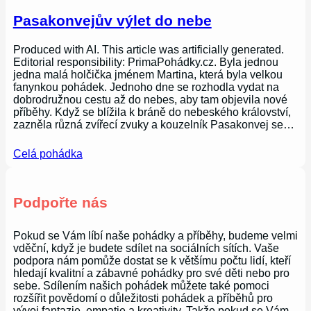
Pasakonvejův výlet do nebe
Produced with AI. This article was artificially generated.
Editorial responsibility: PrimaPohádky.cz. Byla jednou
jedna malá holčička jménem Martina, která byla velkou
fanynkou pohádek. Jednoho dne se rozhodla vydat na
dobrodružnou cestu až do nebes, aby tam objevila nové
příběhy. Když se blížila k bráně do nebeského království,
zazněla různá zvířecí zvuky a kouzelník Pasakonvej se…
Celá pohádka
Podpořte nás
Pokud se Vám líbí naše pohádky a příběhy, budeme velmi
vděční, když je budete sdílet na sociálních sítích. Vaše
podpora nám pomůže dostat se k většímu počtu lidí, kteří
hledají kvalitní a zábavné pohádky pro své děti nebo pro
sebe. Sdílením našich pohádek můžete také pomoci
rozšířit povědomí o důležitosti pohádek a příběhů pro
vývoj fantazie, empatie a kreativity. Takže pokud se Vám