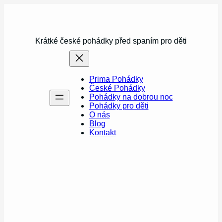
Přeskočit
na
obsah
Krátké české pohádky před spaním pro děti
Prima Pohádky
České Pohádky
Pohádky na dobrou noc
Pohádky pro děti
O nás
Blog
Kontakt