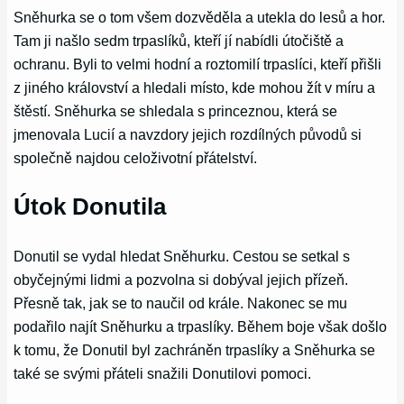
Sněhurka se o tom všem dozvěděla a utekla do lesů a hor.
Tam ji našlo sedm trpaslíků, kteří jí nabídli útočiště a
ochranu. Byli to velmi hodní a roztomilí trpaslíci, kteří přišli
z jiného království a hledali místo, kde mohou žít v míru a
štěstí. Sněhurka se shledala s princeznou, která se
jmenovala Lucií a navzdory jejich rozdílných původů si
společně najdou celoživotní přátelství.
Útok Donutila
Donutil se vydal hledat Sněhurku. Cestou se setkal s
obyčejnými lidmi a pozvolna si dobýval jejich přízeň.
Přesně tak, jak se to naučil od krále. Nakonec se mu
podařilo najít Sněhurku a trpaslíky. Během boje však došlo
k tomu, že Donutil byl zachráněn trpaslíky a Sněhurka se
také se svými přáteli snažili Donutilovi pomoci.