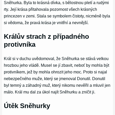
Sněhurka. Byla to krásná dívka, s bělostnou pletí a rudými
rty. Její krása přitahovala pozornost všech krásných
princezen v zemi. Stala se symbolem čistoty, nicméně byla
si vědoma, že pravá krása je vnitřní a nevnější.
Králův strach z případného
protivníka
Král si v duchu uvědomoval, že Sněhurka se stává velkou
hrozbou jeho vládě. Musel se jí zbavit, neboť by mohla být
protivníkem, jež by mohla ohrozit jeho moc. Proto si najal
nebezpečného muže, který se jmenoval Donutil. Donutil
byl temný a záhadný muž, který nikomu nevěřil a mluvil jen
málo. Král mu dal za úkol najít Sněhurku a zničit ji.
Útěk Sněhurky