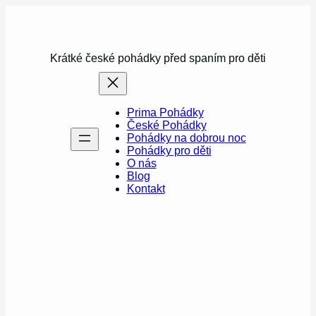
Přeskočit
na
obsah
Krátké české pohádky před spaním pro děti
Prima Pohádky
České Pohádky
Pohádky na dobrou noc
Pohádky pro děti
O nás
Blog
Kontakt