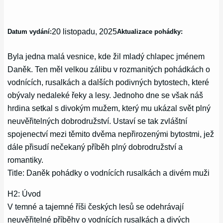
20 listopadu, 2025
Datum vydání:
Aktualizace pohádky:
Byla jedna malá vesnice, kde žil mladý chlapec jménem
Daněk. Ten měl velkou zálibu v rozmanitých pohádkách o
vodnících, rusalkách a dalších podivných bytostech, které
obývaly nedaleké řeky a lesy. Jednoho dne se však náš
hrdina setkal s divokým mužem, který mu ukázal svět plný
neuvěřitelných dobrodružství. Ustaví se tak zvláštní
spojenectví mezi těmito dvěma nepřirozenými bytostmi, jež
dále přisudí nečekaný příběh plný dobrodružství a
romantiky.
Title: Daněk pohádky o vodnících rusalkách a divém muži
H2: Úvod
V temné a tajemné říši českých lesů se odehrávají
neuvěřitelné příběhy o vodnících rusalkách a divých