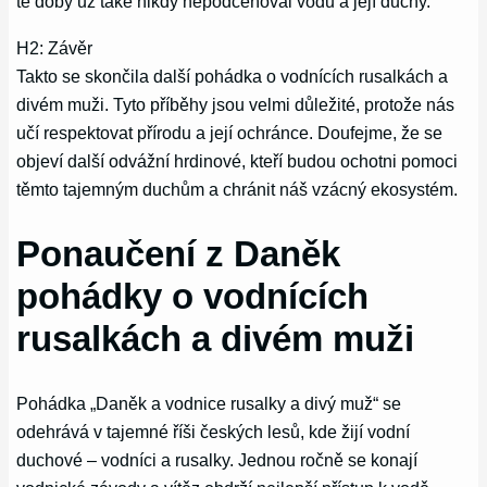
té doby už také nikdy nepodceňoval vodu a její duchy.
H2: Závěr
Takto se skončila další pohádka o vodnících rusalkách a
divém muži. Tyto příběhy jsou velmi důležité, protože nás
učí respektovat přírodu a její ochránce. Doufejme, že se
objeví další odvážní hrdinové, kteří budou ochotni pomoci
těmto tajemným duchům a chránit náš vzácný ekosystém.
Ponaučení z Daněk
pohádky o vodnících
rusalkách a divém muži
Pohádka „Daněk a vodnice rusalky a divý muž“ se
odehrává v tajemné říši českých lesů, kde žijí vodní
duchové – vodníci a rusalky. Jednou ročně se konají