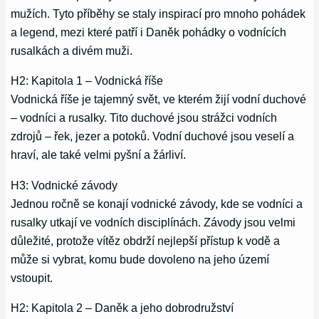
mužích. Tyto příběhy se staly inspirací pro mnoho pohádek
a legend, mezi které patří i Daněk pohádky o vodnících
rusalkách a divém muži.
H2: Kapitola 1 – Vodnická říše
Vodnická říše je tajemný svět, ve kterém žijí vodní duchové
– vodníci a rusalky. Tito duchové jsou strážci vodních
zdrojů – řek, jezer a potoků. Vodní duchové jsou veselí a
hraví, ale také velmi pyšní a žárliví.
H3: Vodnické závody
Jednou ročně se konají vodnické závody, kde se vodníci a
rusalky utkají ve vodních disciplínách. Závody jsou velmi
důležité, protože vítěz obdrží nejlepší přístup k vodě a
může si vybrat, komu bude dovoleno na jeho území
vstoupit.
H2: Kapitola 2 – Daněk a jeho dobrodružství