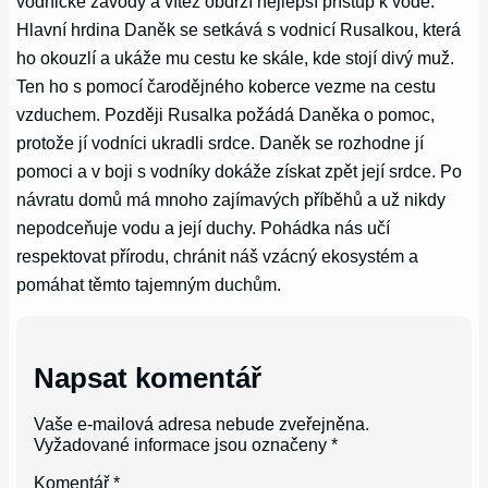
vodnické závody a vítěz obdrží nejlepší přístup k vodě.
Hlavní hrdina Daněk se setkává s vodnicí Rusalkou, která
ho okouzlí a ukáže mu cestu ke skále, kde stojí divý muž.
Ten ho s pomocí čarodějného koberce vezme na cestu
vzduchem. Později Rusalka požádá Daněka o pomoc,
protože jí vodníci ukradli srdce. Daněk se rozhodne jí
pomoci a v boji s vodníky dokáže získat zpět její srdce. Po
návratu domů má mnoho zajímavých příběhů a už nikdy
nepodceňuje vodu a její duchy. Pohádka nás učí
respektovat přírodu, chránit náš vzácný ekosystém a
pomáhat těmto tajemným duchům.
Napsat komentář
Vaše e-mailová adresa nebude zveřejněna.
Vyžadované informace jsou označeny
*
Komentář
*