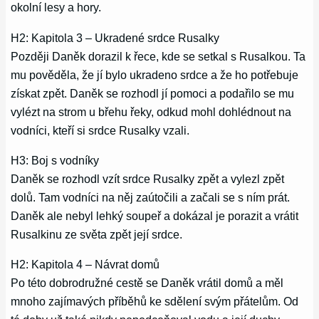
okolní lesy a hory.
H2: Kapitola 3 – Ukradené srdce Rusalky
Později Daněk dorazil k řece, kde se setkal s Rusalkou. Ta
mu pověděla, že jí bylo ukradeno srdce a že ho potřebuje
získat zpět. Daněk se rozhodl jí pomoci a podařilo se mu
vylézt na strom u břehu řeky, odkud mohl dohlédnout na
vodníci, kteří si srdce Rusalky vzali.
H3: Boj s vodníky
Daněk se rozhodl vzít srdce Rusalky zpět a vylezl zpět
dolů. Tam vodníci na něj zaútočili a začali se s ním prát.
Daněk ale nebyl lehký soupeř a dokázal je porazit a vrátit
Rusalkinu ze světa zpět její srdce.
H2: Kapitola 4 – Návrat domů
Po této dobrodružné cestě se Daněk vrátil domů a měl
mnoho zajímavých příběhů ke sdělení svým přátelům. Od