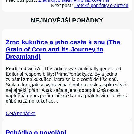
Previous post :
Zlatníkovo štěstí v Pohádkové říši
Next post :
Dětské pohádky o autech
NEJNOVĚJŠÍ POHÁDKY
Zrno kukuřice a jeho cesta k snu (The
Grain of Corn and its Journey to
Dreamland)
Produced with AI. This article was artificially generated.
Editorial responsibility: PrimaPohádky.cz. Byla jedna
zvláštní zrna kukuřice, která snila o cestě do říše snů.
Snila o tom, jak se vypraví na dlouhou cestu a splní si své
nejtajnější přání. A tak začala jeho dobrodružná cesta
naplněná nebezpečím, překážkami a přátelstvím. To vše v
příběhu „Zrno kukuřice…
Celá pohádka
Pohádka o povolání