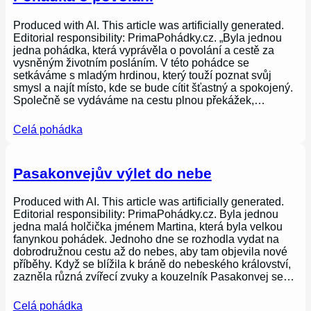
Produced with AI. This article was artificially generated.
Editorial responsibility: PrimaPohádky.cz. „Byla jednou
jedna pohádka, která vyprávěla o povolání a cestě za
vysněným životním posláním. V této pohádce se
setkáváme s mladým hrdinou, který touží poznat svůj
smysl a najít místo, kde se bude cítit šťastný a spokojený.
Společně se vydáváme na cestu plnou překážek,…
Celá pohádka
Pasakonvejův výlet do nebe
Produced with AI. This article was artificially generated.
Editorial responsibility: PrimaPohádky.cz. Byla jednou
jedna malá holčička jménem Martina, která byla velkou
fanynkou pohádek. Jednoho dne se rozhodla vydat na
dobrodružnou cestu až do nebes, aby tam objevila nové
příběhy. Když se blížila k bráně do nebeského království,
zazněla různá zvířecí zvuky a kouzelník Pasakonvej se…
Celá pohádka