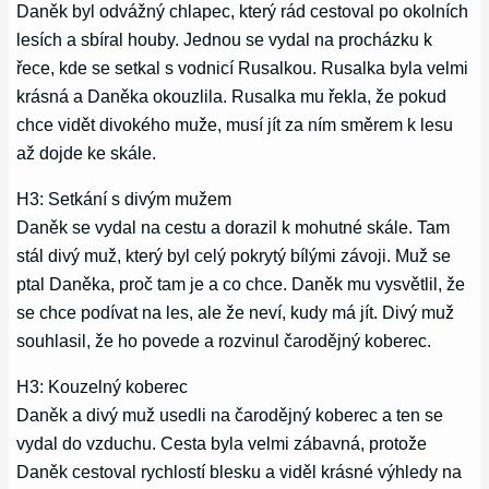
Daněk byl odvážný chlapec, který rád cestoval po okolních
lesích a sbíral houby. Jednou se vydal na procházku k
řece, kde se setkal s vodnicí Rusalkou. Rusalka byla velmi
krásná a Daněka okouzlila. Rusalka mu řekla, že pokud
chce vidět divokého muže, musí jít za ním směrem k lesu
až dojde ke skále.
H3: Setkání s divým mužem
Daněk se vydal na cestu a dorazil k mohutné skále. Tam
stál divý muž, který byl celý pokrytý bílými závoji. Muž se
ptal Daněka, proč tam je a co chce. Daněk mu vysvětlil, že
se chce podívat na les, ale že neví, kudy má jít. Divý muž
souhlasil, že ho povede a rozvinul čarodějný koberec.
H3: Kouzelný koberec
Daněk a divý muž usedli na čarodějný koberec a ten se
vydal do vzduchu. Cesta byla velmi zábavná, protože
Daněk cestoval rychlostí blesku a viděl krásné výhledy na