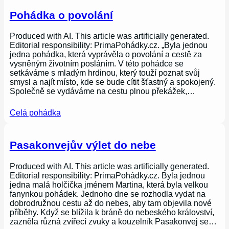
Pohádka o povolání
Produced with AI. This article was artificially generated.
Editorial responsibility: PrimaPohádky.cz. „Byla jednou
jedna pohádka, která vyprávěla o povolání a cestě za
vysněným životním posláním. V této pohádce se
setkáváme s mladým hrdinou, který touží poznat svůj
smysl a najít místo, kde se bude cítit šťastný a spokojený.
Společně se vydáváme na cestu plnou překážek,…
Celá pohádka
Pasakonvejův výlet do nebe
Produced with AI. This article was artificially generated.
Editorial responsibility: PrimaPohádky.cz. Byla jednou
jedna malá holčička jménem Martina, která byla velkou
fanynkou pohádek. Jednoho dne se rozhodla vydat na
dobrodružnou cestu až do nebes, aby tam objevila nové
příběhy. Když se blížila k bráně do nebeského království,
zazněla různá zvířecí zvuky a kouzelník Pasakonvej se…