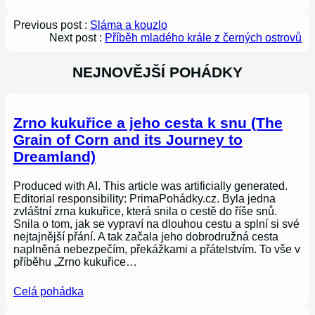
Previous post :
Sláma a kouzlo
Next post :
Příběh mladého krále z černých ostrovů
NEJNOVĚJŠÍ POHÁDKY
Zrno kukuřice a jeho cesta k snu (The
Grain of Corn and its Journey to
Dreamland)
Produced with AI. This article was artificially generated.
Editorial responsibility: PrimaPohádky.cz. Byla jedna
zvláštní zrna kukuřice, která snila o cestě do říše snů.
Snila o tom, jak se vypraví na dlouhou cestu a splní si své
nejtajnější přání. A tak začala jeho dobrodružná cesta
naplněná nebezpečím, překážkami a přátelstvím. To vše v
příběhu „Zrno kukuřice…
Celá pohádka