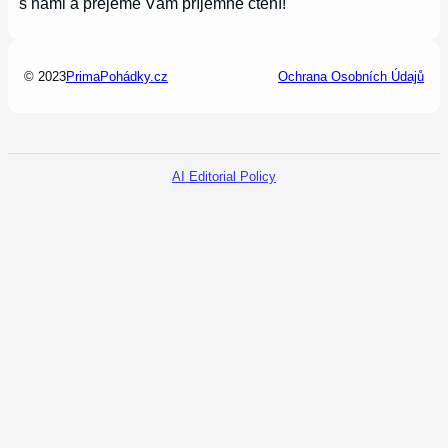
s námi a přejeme Vám příjemné čtení!
© 2023
PrimaPohádky.cz
Ochrana Osobních Údajů
AI Editorial Policy