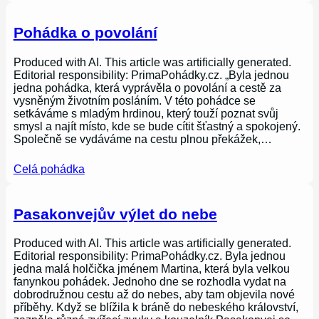
Pohádka o povolání
Produced with AI. This article was artificially generated.
Editorial responsibility: PrimaPohádky.cz. „Byla jednou
jedna pohádka, která vyprávěla o povolání a cestě za
vysněným životním posláním. V této pohádce se
setkáváme s mladým hrdinou, který touží poznat svůj
smysl a najít místo, kde se bude cítit šťastný a spokojený.
Společně se vydáváme na cestu plnou překážek,…
Celá pohádka
Pasakonvejův výlet do nebe
Produced with AI. This article was artificially generated.
Editorial responsibility: PrimaPohádky.cz. Byla jednou
jedna malá holčička jménem Martina, která byla velkou
fanynkou pohádek. Jednoho dne se rozhodla vydat na
dobrodružnou cestu až do nebes, aby tam objevila nové
příběhy. Když se blížila k bráně do nebeského království,