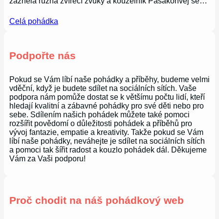
zazněla různá zvířecí zvuky a kouzelník Pasakonvej se…
Celá pohádka
Podpořte nás
Pokud se Vám líbí naše pohádky a příběhy, budeme velmi
vděční, když je budete sdílet na sociálních sítích. Vaše
podpora nám pomůže dostat se k většímu počtu lidí, kteří
hledají kvalitní a zábavné pohádky pro své děti nebo pro
sebe. Sdílením našich pohádek můžete také pomoci
rozšířit povědomí o důležitosti pohádek a příběhů pro
vývoj fantazie, empatie a kreativity. Takže pokud se Vám
líbí naše pohádky, neváhejte je sdílet na sociálních sítích
a pomoci tak šířit radost a kouzlo pohádek dál. Děkujeme
Vám za Vaši podporu!
Proč chodit na náš pohádkový web