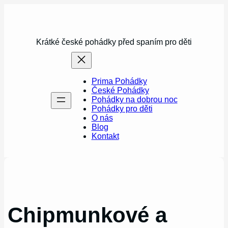
Přeskočit
na
obsah
Krátké české pohádky před spaním pro děti
Prima Pohádky
České Pohádky
Pohádky na dobrou noc
Pohádky pro děti
O nás
Blog
Kontakt
Chipmunkové a