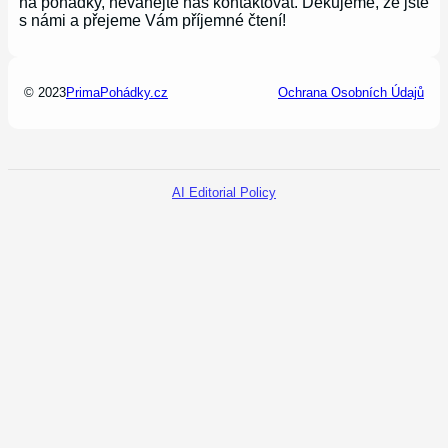
na pohádky, neváhejte nás kontaktovat. Děkujeme, že jste
s námi a přejeme Vám příjemné čtení!
© 2023
PrimaPohádky.cz
Ochrana Osobních Údajů
AI Editorial Policy