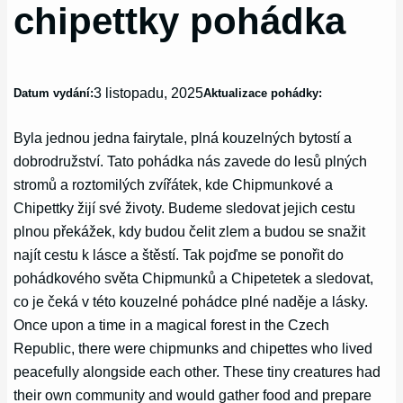
chipettky pohádka
3 listopadu, 2025
Datum vydání:
Aktualizace pohádky:
Byla jednou jedna fairytale, plná kouzelných bytostí a
dobrodružství. Tato pohádka nás zavede do lesů plných
stromů a roztomilých zvířátek, kde Chipmunkové a
Chipettky žijí své životy. Budeme sledovat jejich cestu
plnou překážek, kdy budou čelit zlem a budou se snažit
najít cestu k lásce a štěstí. Tak pojďme se ponořit do
pohádkového světa Chipmunků a Chipetetek a sledovat,
co je čeká v této kouzelné pohádce plné naděje a lásky.
Once upon a time in a magical forest in the Czech
Republic, there were chipmunks and chipettes who lived
peacefully alongside each other. These tiny creatures had
their own community and would gather food and prepare