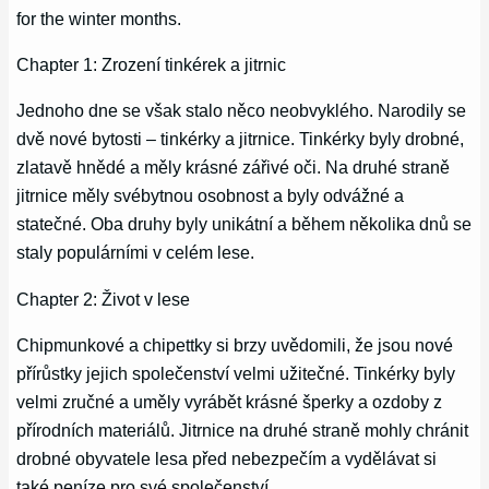
for the winter months.
Chapter 1: Zrození tinkérek a jitrnic
Jednoho dne se však stalo něco neobvyklého. Narodily se
dvě nové bytosti – tinkérky a jitrnice. Tinkérky byly drobné,
zlatavě hnědé a měly krásné zářivé oči. Na druhé straně
jitrnice měly svébytnou osobnost a byly odvážné a
statečné. Oba druhy byly unikátní a během několika dnů se
staly populárními v celém lese.
Chapter 2: Život v lese
Chipmunkové a chipettky si brzy uvědomili, že jsou nové
přírůstky jejich společenství velmi užitečné. Tinkérky byly
velmi zručné a uměly vyrábět krásné šperky a ozdoby z
přírodních materiálů. Jitrnice na druhé straně mohly chránit
drobné obyvatele lesa před nebezpečím a vydělávat si
také peníze pro své společenství.