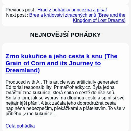
Previous post :
Hrad z pohádky princezna a písař
Next post :
Bree a království ztracených snů (Bree and the
Kingdom of Lost Dreams)
NEJNOVĚJŠÍ POHÁDKY
Zrno kukuřice a jeho cesta k snu (The
Grain of Corn and its Journey to
Dreamland)
Produced with AI. This article was artificially generated.
Editorial responsibility: PrimaPohádky.cz. Byla jedna
zvláštní zrna kukuřice, která snila o cestě do říše snů.
Snila o tom, jak se vypraví na dlouhou cestu a splní si své
nejtajnější přání. A tak začala jeho dobrodružná cesta
naplněná nebezpečím, překážkami a přátelstvím. To vše v
příběhu „Zrno kukuřice…
Celá pohádka