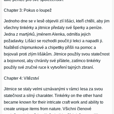
Chapter 3: Pokus o loupež
Jednoho dne se v lesě objevili zlí lišáci, kteří chtěli, aby jim
všechny tinkérky a jitrnice předaly své šperky a peníze.
Jedna z martýrků, jménem Alenka, odmítla jejich
požadavky. Lišáci se rozhodli poučit ji lekci a napadli ji.
Naštěstí chipmunkové a chipettky přišli na pomoc a
bojovali proti zlým lišákům. Jitrnice použily svou statečnost
a bojovnost, aby chránily své přátele, zatímco tinkérky
použily své zručné ruce k vytvoření tajných zbraní.
Chapter 4: Vítězství
Jitrnice se staly velmi uznávanými v rámci lesa za svou
statečnost a silný charakter. Tinkérky on the other hand
became known for their intricate craft work and ability to
create unique items from nature. Všichni členové