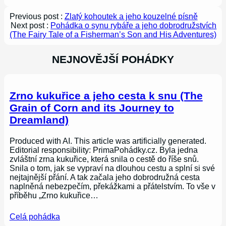
Previous post :
Zlatý kohoutek a jeho kouzelné písně
Next post :
Pohádka o synu rybáře a jeho dobrodružstvích
(The Fairy Tale of a Fisherman’s Son and His Adventures)
NEJNOVĚJŠÍ POHÁDKY
Zrno kukuřice a jeho cesta k snu (The
Grain of Corn and its Journey to
Dreamland)
Produced with AI. This article was artificially generated.
Editorial responsibility: PrimaPohádky.cz. Byla jedna
zvláštní zrna kukuřice, která snila o cestě do říše snů.
Snila o tom, jak se vypraví na dlouhou cestu a splní si své
nejtajnější přání. A tak začala jeho dobrodružná cesta
naplněná nebezpečím, překážkami a přátelstvím. To vše v
příběhu „Zrno kukuřice…
Celá pohádka