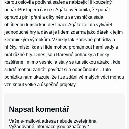
kterou oslovila podivná stařena nabízející jí kouzelný
pohár. Postupem času si Agáta uvědomila, že pohár
opravdu plní přání a díky němu se vesnička stala
oblíbenou turistickou destinací. Agáta začala vytvářet
jednoduché hry a dávat je lidem zdarma jako dárek k jejím
keramickým výrobkům. Vznikly tak Barevné pohádky a
hříčky, místo, kde si lidé mohou pronajmout herní sady a
hrát různé hry. Dnes jsou Barevné pohádky a hříčky
rozšířené i mimo vesnici a staly se turistickou atrakcí, kde
si lidé mohou zahrát, povídat si a odpočinout si. Tuto
pohádku nám ukazuje, že i ze zdánlivě malých věcí mohou
vzniknout velké a úspěšné projekty.
Napsat komentář
Vaše e-mailová adresa nebude zveřejněna.
Vyžadované informace jsou označeny
*