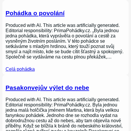
Pohádka o povolání
Produced with AI. This article was artificially generated.
Editorial responsibility: PrimaPohádky.cz. „Byla jednou
jedna pohádka, která vyprávěla o povolání a cestě za
vysněným životním posláním. V této pohádce se
setkáváme s mladým hrdinou, který touží poznat svůj
smysl a najít místo, kde se bude cítit šťastný a spokojený.
Společně se vydáváme na cestu plnou překážek,…
Celá pohádka
Pasakonvejův výlet do nebe
Produced with AI. This article was artificially generated.
Editorial responsibility: PrimaPohádky.cz. Byla jednou
jedna malá holčička jménem Martina, která byla velkou
fanynkou pohádek. Jednoho dne se rozhodla vydat na
dobrodružnou cestu až do nebes, aby tam objevila nové
příběhy. Když se blížila k bráně do nebeského království,