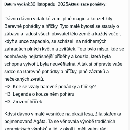
30 listopadu, 2025
Datum vydání:
Aktualizace pohádky:
Dávno dávno v daleké zemi plné magie a kouzel žily
Barevné pohádky a hříčky. Tyto malé bytosti se staraly o
zábavu a radost všech obyvatel této země a každý večer,
když slunce zapadalo, se scházeli na nádherných
zahradách plných květin a zvířátek. Toto bylo místo, kde se
odehrávaly nejkrásnější příběhy a kouzla, která byla
schopna vytvořit, byla neuvěřitelná. A tak si připravte vaše
srdce na Barevné pohádky a hříčky, plné zázraků a
nečekaných zvratů.
H2: Kde se vzaly barevné pohádky a hříčky?
H3: Legenda o kouzelném poháru
H3: Zrození hříček
Kdysi dávno v malé vesničce na okraji lesa, žila stařenka
pojmenovaná Agáta. Ta se věnovala výrobě tradičních
keramických výrobků a lidi z okolí ji měli velmi rádi.