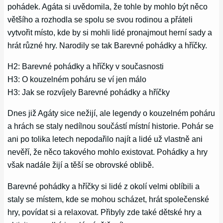
pohádek. Agáta si uvědomila, že tohle by mohlo být něco
většího a rozhodla se spolu se svou rodinou a přáteli
vytvořit místo, kde by si mohli lidé pronajmout herní sady a
hrát různé hry. Narodily se tak Barevné pohádky a hříčky.
H2: Barevné pohádky a hříčky v současnosti
H3: O kouzelném poháru se ví jen málo
H3: Jak se rozvíjely Barevné pohádky a hříčky
Dnes již Agáty sice nežijí, ale legendy o kouzelném poháru
a hrách se staly nedílnou součástí místní historie. Pohár se
ani po tolika letech nepodařilo najít a lidé už vlastně ani
nevěří, že něco takového mohlo existovat. Pohádky a hry
však nadále žijí a těší se obrovské oblibě.
Barevné pohádky a hříčky si lidé z okolí velmi oblíbili a
staly se místem, kde se mohou scházet, hrát společenské
hry, povídat si a relaxovat. Přibyly zde také dětské hry a