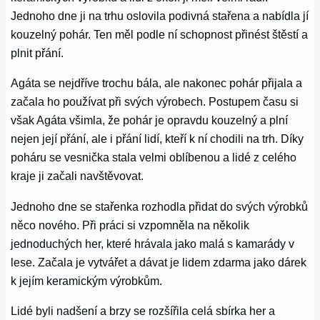
Jednoho dne ji na trhu oslovila podivná stařena a nabídla jí
kouzelný pohár. Ten měl podle ní schopnost přinést štěstí a
plnit přání.
Agáta se nejdříve trochu bála, ale nakonec pohár přijala a
začala ho používat při svých výrobech. Postupem času si
však Agáta všimla, že pohár je opravdu kouzelný a plní
nejen její přání, ale i přání lidí, kteří k ní chodili na trh. Díky
poháru se vesnička stala velmi oblíbenou a lidé z celého
kraje ji začali navštěvovat.
Jednoho dne se stařenka rozhodla přidat do svých výrobků
něco nového. Při práci si vzpomněla na několik
jednoduchých her, které hrávala jako malá s kamarády v
lese. Začala je vytvářet a dávat je lidem zdarma jako dárek
k jejím keramickým výrobkům.
Lidé byli nadšení a brzy se rozšířila celá sbírka her a