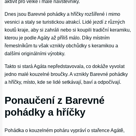
aktivit pro velké i malé návštěvníky.
Dnes jsou Barevné pohádky a hříčky rozšířené i mimo
vesnici a staly se turistickou atrakcí. Lidé jezdí z různých
koutů kraje, aby si zahráli nebo si koupili tradiční keramiku,
kterou je podle Agáty až příliš málo. Díky místním
řemeslníkům tu však vznikly obchůdky s keramikou a
dalšími originálními výrobky.
Takto si stará Agáta nepředstavovala, co dokáže vyvolat
jedno malé kouzelné broučky. A vznikly Barevné pohádky
a hříčky, místo, kde se lidé setkávají, baví a odpočívají.
Ponaučení z Barevné
pohádky a hříčky
Pohádka o kouzelném poháru vypráví o stařence Agátě,