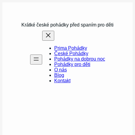
Přeskočit
na
obsah
Krátké české pohádky před spaním pro děti
Prima Pohádky
České Pohádky
Pohádky na dobrou noc
Pohádky pro děti
O nás
Blog
Kontakt