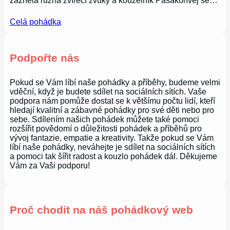
zazněla různá zvířecí zvuky a kouzelník Pasakonvej se…
Celá pohádka
Podpořte nás
Pokud se Vám líbí naše pohádky a příběhy, budeme velmi
vděční, když je budete sdílet na sociálních sítích. Vaše
podpora nám pomůže dostat se k většímu počtu lidí, kteří
hledají kvalitní a zábavné pohádky pro své děti nebo pro
sebe. Sdílením našich pohádek můžete také pomoci
rozšířit povědomí o důležitosti pohádek a příběhů pro
vývoj fantazie, empatie a kreativity. Takže pokud se Vám
líbí naše pohádky, neváhejte je sdílet na sociálních sítích
a pomoci tak šířit radost a kouzlo pohádek dál. Děkujeme
Vám za Vaši podporu!
Proč chodit na náš pohádkový web