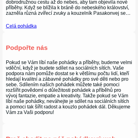
dobrodružnou cestu až do nebes, aby tam objevila nové
příběhy. Když se blížila k bráně do nebeského království,
zazněla různá zvířecí zvuky a kouzelník Pasakonvej se…
Celá pohádka
Podpořte nás
Pokud se Vám líbí naše pohádky a příběhy, budeme velmi
vděční, když je budete sdílet na sociálních sítích. Vaše
podpora nám pomůže dostat se k většímu počtu lidí, kteří
hledají kvalitní a zábavné pohádky pro své děti nebo pro
sebe. Sdílením našich pohádek můžete také pomoci
rozšířit povědomí o důležitosti pohádek a příběhů pro
vývoj fantazie, empatie a kreativity. Takže pokud se Vám
líbí naše pohádky, neváhejte je sdílet na sociálních sítích
a pomoci tak šířit radost a kouzlo pohádek dál. Děkujeme
Vám za Vaši podporu!