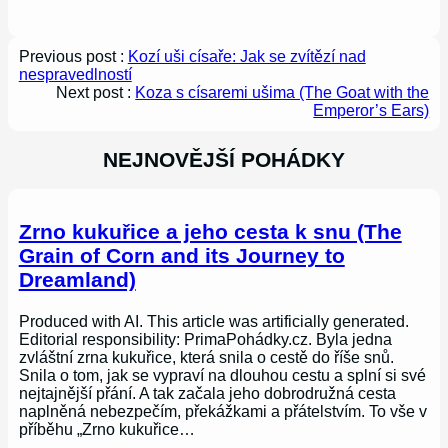
Previous post :
Kozí uši císaře: Jak se zvítězí nad
nespravedlností
Next post :
Koza s císaremi ušima (The Goat with the
Emperor’s Ears)
NEJNOVĚJŠÍ POHÁDKY
Zrno kukuřice a jeho cesta k snu (The
Grain of Corn and its Journey to
Dreamland)
Produced with AI. This article was artificially generated.
Editorial responsibility: PrimaPohádky.cz. Byla jedna
zvláštní zrna kukuřice, která snila o cestě do říše snů.
Snila o tom, jak se vypraví na dlouhou cestu a splní si své
nejtajnější přání. A tak začala jeho dobrodružná cesta
naplněná nebezpečím, překážkami a přátelstvím. To vše v
příběhu „Zrno kukuřice…