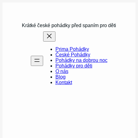
Přeskočit
na
obsah
Krátké české pohádky před spaním pro děti
Prima Pohádky
České Pohádky
Pohádky na dobrou noc
Pohádky pro děti
O nás
Blog
Kontakt