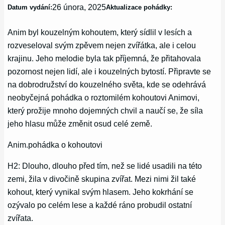
26 února, 2025
Datum vydání:
Aktualizace pohádky:
Anim byl kouzelným kohoutem, který sídlil v lesích a
rozveseloval svým zpěvem nejen zvířátka, ale i celou
krajinu. Jeho melodie byla tak příjemná, že přitahovala
pozornost nejen lidí, ale i kouzelných bytostí. Připravte se
na dobrodružství do kouzelného světa, kde se odehrává
neobyčejná pohádka o roztomilém kohoutovi Animovi,
který prožije mnoho dojemných chvil a naučí se, že síla
jeho hlasu může změnit osud celé země.
Anim.pohádka o kohoutovi
H2: Dlouho, dlouho před tím, než se lidé usadili na této
zemi, žila v divočině skupina zvířat. Mezi nimi žil také
kohout, který vynikal svým hlasem. Jeho kokrhání se
ozývalo po celém lese a každé ráno probudil ostatní
zvířata.