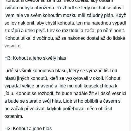
Kohout si uvědomil, že musí něco udělat, aby ostatní
zvířata nebyla ohrožena. Rozhodl se tedy nechat se ulovit
lvem, ale ve svém kohoutím mozku měl záludný plán. Když
se lev naklonil, aby chytil kohouta, ten mu najednou vypadl
z drápů a utekl pryč. Lev se rozzlobil a začal po něm honit.
Kohout utíkal divočinou, až se nakonec dostal až do lidské
vesnice.
H3: Kohout a jeho skvělý hlas
Lidé si všimli kohoutova hlasu, který se výrazně lišil od
hlasů jiných kohoutů, kteří se vyskytovali v okolí. Kohout
vypadal velice unaveně a lidé mu dali kousek chleba k
jídlu. Kohout se rozhodl, že bude nadále žít v lidské vesnici
a bude se starat o svůj hlas. Lidé si ho oblíbili a časem si
ho začali přivolávat, kdykoli potřebovali něco ohlásit
ostatním.
H2: Kohout a jeho hlas