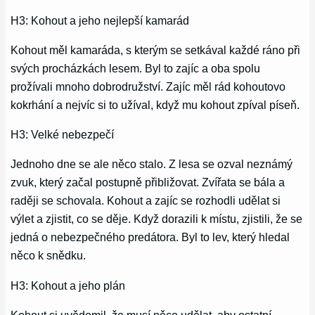
H3: Kohout a jeho nejlepší kamarád
Kohout měl kamaráda, s kterým se setkával každé ráno při
svých procházkách lesem. Byl to zajíc a oba spolu
prožívali mnoho dobrodružství. Zajíc měl rád kohoutovo
kokrhání a nejvíc si to užíval, když mu kohout zpíval píseň.
H3: Velké nebezpečí
Jednoho dne se ale něco stalo. Z lesa se ozval neznámý
zvuk, který začal postupně přibližovat. Zvířata se bála a
raději se schovala. Kohout a zajíc se rozhodli udělat si
výlet a zjistit, co se děje. Když dorazili k místu, zjistili, že se
jedná o nebezpečného predátora. Byl to lev, který hledal
něco k snědku.
H3: Kohout a jeho plán