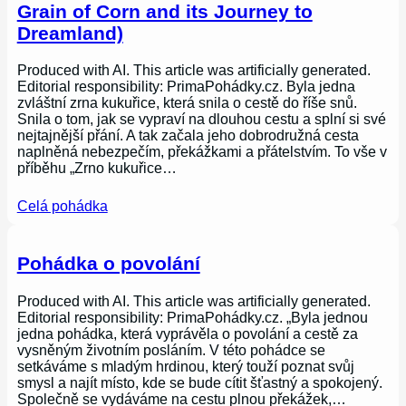
Grain of Corn and its Journey to
Dreamland)
Produced with AI. This article was artificially generated.
Editorial responsibility: PrimaPohádky.cz. Byla jedna
zvláštní zrna kukuřice, která snila o cestě do říše snů.
Snila o tom, jak se vypraví na dlouhou cestu a splní si své
nejtajnější přání. A tak začala jeho dobrodružná cesta
naplněná nebezpečím, překážkami a přátelstvím. To vše v
příběhu „Zrno kukuřice…
Celá pohádka
Pohádka o povolání
Produced with AI. This article was artificially generated.
Editorial responsibility: PrimaPohádky.cz. „Byla jednou
jedna pohádka, která vyprávěla o povolání a cestě za
vysněným životním posláním. V této pohádce se
setkáváme s mladým hrdinou, který touží poznat svůj
smysl a najít místo, kde se bude cítit šťastný a spokojený.
Společně se vydáváme na cestu plnou překážek,…