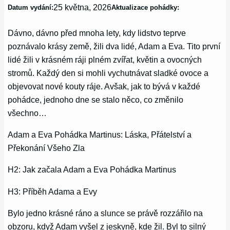
25 května, 2026
Datum vydání:
Aktualizace pohádky:
Dávno, dávno před mnoha lety, kdy lidstvo teprve
poznávalo krásy země, žili dva lidé, Adam a Eva. Tito první
lidé žili v krásném ráji plném zvířat, květin a ovocných
stromů. Každý den si mohli vychutnávat sladké ovoce a
objevovat nové kouty ráje. Avšak, jak to bývá v každé
pohádce, jednoho dne se stalo něco, co změnilo
všechno…
Adam a Eva Pohádka Martinus: Láska, Přátelství a
Překonání Všeho Zla
H2: Jak začala Adam a Eva Pohádka Martinus
H3: Příběh Adama a Evy
Bylo jedno krásné ráno a slunce se právě rozzářilo na
obzoru, když Adam vyšel z jeskyně, kde žil. Byl to silný