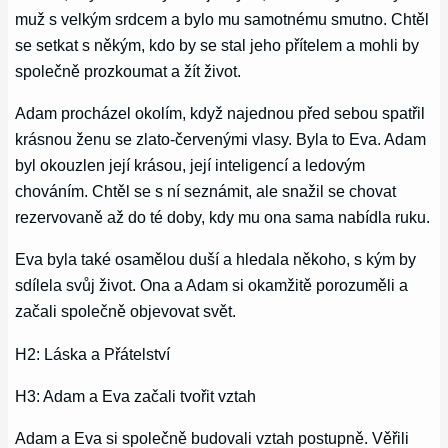
muž s velkým srdcem a bylo mu samotnému smutno. Chtěl
se setkat s někým, kdo by se stal jeho přítelem a mohli by
společně prozkoumat a žít život.
Adam procházel okolím, když najednou před sebou spatřil
krásnou ženu se zlato-červenými vlasy. Byla to Eva. Adam
byl okouzlen její krásou, její inteligencí a ledovým
chováním. Chtěl se s ní seznámit, ale snažil se chovat
rezervovaně až do té doby, kdy mu ona sama nabídla ruku.
Eva byla také osamělou duší a hledala někoho, s kým by
sdílela svůj život. Ona a Adam si okamžitě porozuměli a
začali společně objevovat svět.
H2: Láska a Přátelství
H3: Adam a Eva začali tvořit vztah
Adam a Eva si společně budovali vztah postupně. Věřili