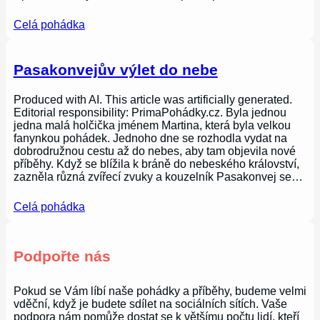
Celá pohádka
Pasakonvejův výlet do nebe
Produced with AI. This article was artificially generated.
Editorial responsibility: PrimaPohádky.cz. Byla jednou
jedna malá holčička jménem Martina, která byla velkou
fanynkou pohádek. Jednoho dne se rozhodla vydat na
dobrodružnou cestu až do nebes, aby tam objevila nové
příběhy. Když se blížila k bráně do nebeského království,
zazněla různá zvířecí zvuky a kouzelník Pasakonvej se…
Celá pohádka
Podpořte nás
Pokud se Vám líbí naše pohádky a příběhy, budeme velmi
vděční, když je budete sdílet na sociálních sítích. Vaše
podpora nám pomůže dostat se k většímu počtu lidí, kteří