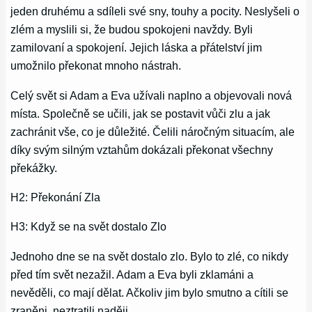
jeden druhému a sdíleli své sny, touhy a pocity. Neslyšeli o
zlém a myslili si, že budou spokojeni navždy. Byli
zamilovaní a spokojení. Jejich láska a přátelství jim
umožnilo překonat mnoho nástrah.
Celý svět si Adam a Eva užívali naplno a objevovali nová
místa. Společně se učili, jak se postavit vůči zlu a jak
zachránit vše, co je důležité. Čelili náročným situacím, ale
díky svým silným vztahům dokázali překonat všechny
překážky.
H2: Překonání Zla
H3: Když se na svět dostalo Zlo
Jednoho dne se na svět dostalo zlo. Bylo to zlé, co nikdy
před tím svět nezažil. Adam a Eva byli zklamáni a
nevěděli, co mají dělat. Ačkoliv jim bylo smutno a cítili se
zraněni, neztratili naději.