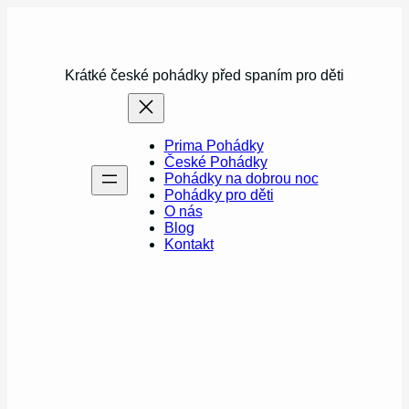
Přeskočit
na
obsah
Krátké české pohádky před spaním pro děti
Prima Pohádky
České Pohádky
Pohádky na dobrou noc
Pohádky pro děti
O nás
Blog
Kontakt