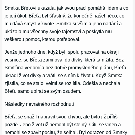
Smrtka Břeťovi ukázala, jak svou prací pomáhá lidem a co
je její úkol. Břeťa byl šťastný, že konečně našel něco, co
mu dává smysl v životě. Smrtka si všimla jeho nadání a
ukázala mu všechny svoje tajemství a poskytla mu
veškerou pomoc, kterou potřeboval.
Jenže jednoho dne, když byli spolu pracovat na okraji
vesnice, se Břeťa zamiloval do dívky, která tam žila. Bez
Smrtčina vědomí a bez dobře promyšleného plánu, Břeťa
ukradl život dívky a vrátil se s ním k životu. Když Smrtka
zjistila, co se stalo, velmi se rozlítila. Odešla a nechala
Břeťu samo ubírat se svým osudem.
Následky nevratného rozhodnutí
Břeťa se snažil napravit svou chybu, ale bylo již příliš
pozdě. Jeho život už nemohl být stejný. Cítil se vinen a
nemohl se zbavit pocitu, že selhal. Byl odrazen od Smrtky