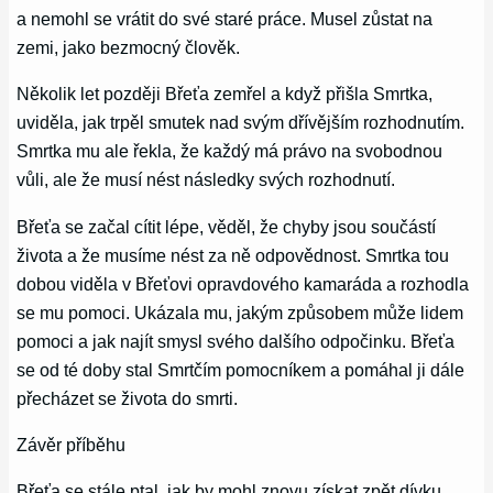
a nemohl se vrátit do své staré práce. Musel zůstat na
zemi, jako bezmocný člověk.
Několik let později Břeťa zemřel a když přišla Smrtka,
uviděla, jak trpěl smutek nad svým dřívějším rozhodnutím.
Smrtka mu ale řekla, že každý má právo na svobodnou
vůli, ale že musí nést následky svých rozhodnutí.
Břeťa se začal cítit lépe, věděl, že chyby jsou součástí
života a že musíme nést za ně odpovědnost. Smrtka tou
dobou viděla v Břeťovi opravdového kamaráda a rozhodla
se mu pomoci. Ukázala mu, jakým způsobem může lidem
pomoci a jak najít smysl svého dalšího odpočinku. Břeťa
se od té doby stal Smrtčím pomocníkem a pomáhal ji dále
přecházet se života do smrti.
Závěr příběhu
Břeťa se stále ptal, jak by mohl znovu získat zpět dívku,