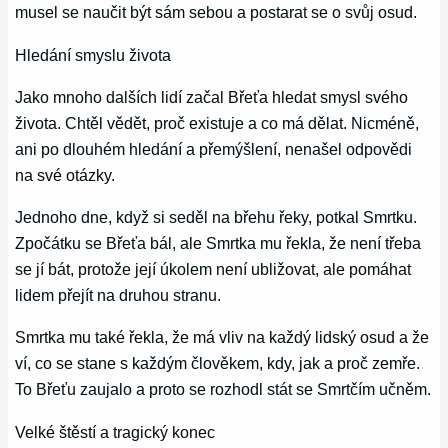
musel se naučit být sám sebou a postarat se o svůj osud.
Hledání smyslu života
Jako mnoho dalších lidí začal Břeťa hledat smysl svého
života. Chtěl vědět, proč existuje a co má dělat. Nicméně,
ani po dlouhém hledání a přemýšlení, nenašel odpovědi
na své otázky.
Jednoho dne, když si seděl na břehu řeky, potkal Smrtku.
Zpočátku se Břeťa bál, ale Smrtka mu řekla, že není třeba
se jí bát, protože její úkolem není ubližovat, ale pomáhat
lidem přejít na druhou stranu.
Smrtka mu také řekla, že má vliv na každý lidský osud a že
ví, co se stane s každým člověkem, kdy, jak a proč zemře.
To Břeťu zaujalo a proto se rozhodl stát se Smrtčím učněm.
Velké štěstí a tragický konec