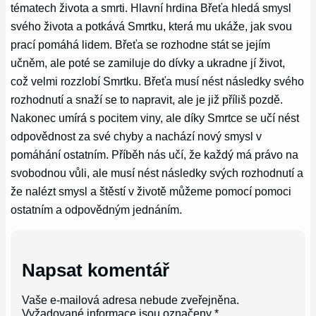
tématech života a smrti. Hlavní hrdina Břeťa hledá smysl
svého života a potkává Smrtku, která mu ukáže, jak svou
prací pomáhá lidem. Břeťa se rozhodne stát se jejím
učněm, ale poté se zamiluje do dívky a ukradne jí život,
což velmi rozzlobí Smrtku. Břeťa musí nést následky svého
rozhodnutí a snaží se to napravit, ale je již příliš pozdě.
Nakonec umírá s pocitem viny, ale díky Smrtce se učí nést
odpovědnost za své chyby a nachází nový smysl v
pomáhání ostatním. Příběh nás učí, že každý má právo na
svobodnou vůli, ale musí nést následky svých rozhodnutí a
že nalézt smysl a štěstí v životě můžeme pomocí pomoci
ostatním a odpovědným jednáním.
Napsat komentář
Vaše e-mailová adresa nebude zveřejněna.
Vyžadované informace jsou označeny
*