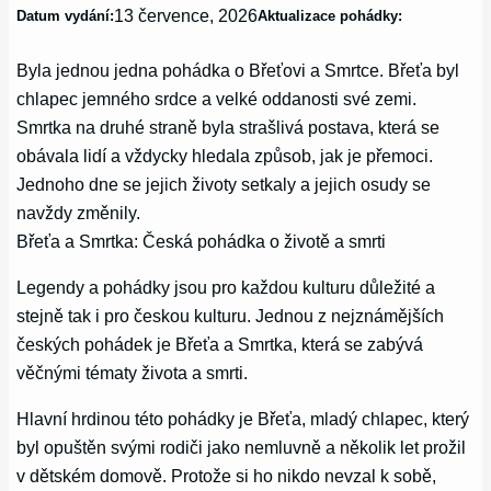
13 července, 2026
Datum vydání:
Aktualizace pohádky:
Byla jednou jedna pohádka o Břeťovi a Smrtce. Břeťa byl
chlapec jemného srdce a velké oddanosti své zemi.
Smrtka na druhé straně byla strašlivá postava, která se
obávala lidí a vždycky hledala způsob, jak je přemoci.
Jednoho dne se jejich životy setkaly a jejich osudy se
navždy změnily.
Břeťa a Smrtka: Česká pohádka o životě a smrti
Legendy a pohádky jsou pro každou kulturu důležité a
stejně tak i pro českou kulturu. Jednou z nejznámějších
českých pohádek je Břeťa a Smrtka, která se zabývá
věčnými tématy života a smrti.
Hlavní hrdinou této pohádky je Břeťa, mladý chlapec, který
byl opuštěn svými rodiči jako nemluvně a několik let prožil
v dětském domově. Protože si ho nikdo nevzal k sobě,