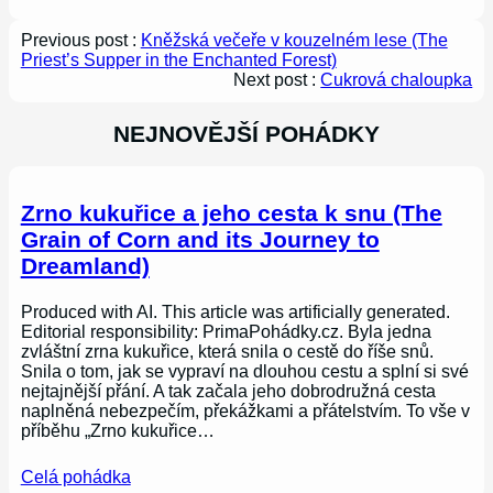
Previous post :
Kněžská večeře v kouzelném lese (The
Priest’s Supper in the Enchanted Forest)
Next post :
Cukrová chaloupka
NEJNOVĚJŠÍ POHÁDKY
Zrno kukuřice a jeho cesta k snu (The
Grain of Corn and its Journey to
Dreamland)
Produced with AI. This article was artificially generated.
Editorial responsibility: PrimaPohádky.cz. Byla jedna
zvláštní zrna kukuřice, která snila o cestě do říše snů.
Snila o tom, jak se vypraví na dlouhou cestu a splní si své
nejtajnější přání. A tak začala jeho dobrodružná cesta
naplněná nebezpečím, překážkami a přátelstvím. To vše v
příběhu „Zrno kukuřice…
Celá pohádka