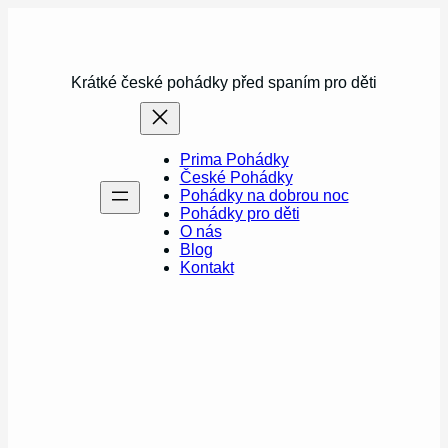
Přeskočit
na
obsah
Krátké české pohádky před spaním pro děti
Prima Pohádky
České Pohádky
Pohádky na dobrou noc
Pohádky pro děti
O nás
Blog
Kontakt