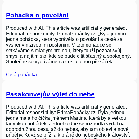
Pohádka o povolání
Produced with AI. This article was artificially generated.
Editorial responsibility: PrimaPohádky.cz. „Byla jednou
jedna pohádka, která vyprávěla o povolání a cestě za
vysněným životním posláním. V této pohádce se
setkáváme s mladým hrdinou, který touží poznat svůj
smysl a najít místo, kde se bude cítit šťastný a spokojený.
Společně se vydáváme na cestu plnou překážek,…
Celá pohádka
Pasakonvejův výlet do nebe
Produced with AI. This article was artificially generated.
Editorial responsibility: PrimaPohádky.cz. Byla jednou
jedna malá holčička jménem Martina, která byla velkou
fanynkou pohádek. Jednoho dne se rozhodla vydat na
dobrodružnou cestu až do nebes, aby tam objevila nové
příběhy. Když se blížila k bráně do nebeského království,