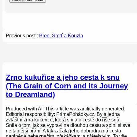
Previous post :
Bree, Smrť a Kouzla
Zrno kukuřice a jeho cesta k snu
(The Grain of Corn and its Journey
to Dreamland)
Produced with AI. This article was artificially generated.
Editorial responsibility: PrimaPohádky.cz. Byla jedna
zvláštní zrna kukuřice, která snila o cestě do říše snů.
Snila o tom, jak se vypraví na dlouhou cestu a splní si své
nejtajnější přání. A tak začala jeho dobrodružná cesta
naplněná nebezpečím, překážkami a přátelstvím. To vše