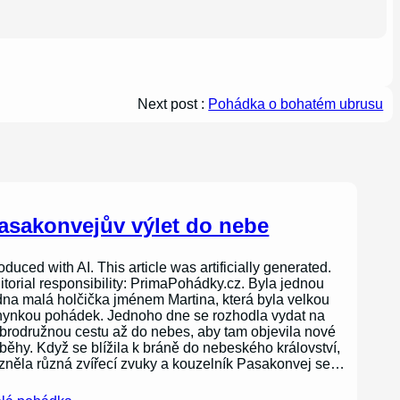
Next post :
Pohádka o bohatém ubrusu
asakonvejův výlet do nebe
oduced with AI. This article was artificially generated.
itorial responsibility: PrimaPohádky.cz. Byla jednou
dna malá holčička jménem Martina, která byla velkou
nynkou pohádek. Jednoho dne se rozhodla vydat na
brodružnou cestu až do nebes, aby tam objevila nové
íběhy. Když se blížila k bráně do nebeského království,
zněla různá zvířecí zvuky a kouzelník Pasakonvej se…