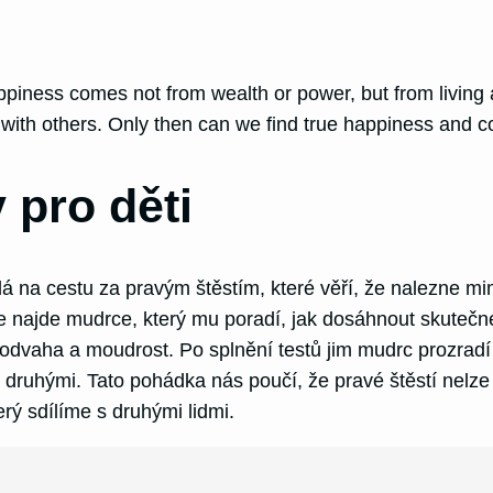
iness comes not from wealth or power, but from living a l
ith others. Only then can we find true happiness and cont
 pro děti
 na cestu za pravým štěstím, které věří, že nalezne m
 najde mudrce, který mu poradí, jak dosáhnout skutečného
a, odvaha a moudrost. Po splnění testů jim mudrc prozradí
 druhými. Tato pohádka nás poučí, že pravé štěstí nelze 
rý sdílíme s druhými lidmi.