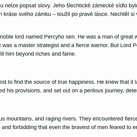
 nelze popsat slovy. Jeho šlechtické zámecké sídlo bylo
n kráse svého zámku – toužil po pravé lásce. Nechtěl si 
 noble lord named Percyho sen. He was a man of great wea
 was a master strategist and a fierce warrior. But Lord 
ill him beyond riches and fame.
t to find the source of true happiness. He knew that it l
d his provisions, and set out on a perilous journey, dete
ous mountains, and raging rivers. They encountered fier
se and forbidding that even the bravest of men feared to e