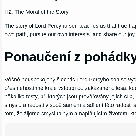
H2: The Moral of the Story
The story of Lord Percyho sen teaches us that true happ
own path, pursue our own interests, and share our joy w
Ponaučení z pohádky
Věčně neuspokojený šlechtic Lord Percyho sen se vydá
přes nehostinné kraje vstoupí do zakázaného lesa, kde
několika testy, při kterých jsou prověřovány jejich síl
smyslu a radosti v sobě samém a sdílení této radosti s
tom, že žijeme smysluplným a naplňujícím životem, kte