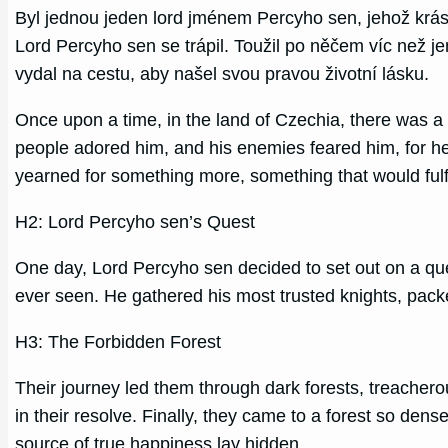
Byl jednou jeden lord jménem Percyho sen, jehož krásu
Lord Percyho sen se trápil. Toužil po něčem víc než je
vydal na cestu, aby našel svou pravou životní lásku.
Once upon a time, in the land of Czechia, there was a
people adored him, and his enemies feared him, for he
yearned for something more, something that would fulf
H2: Lord Percyho sen’s Quest
One day, Lord Percyho sen decided to set out on a ques
ever seen. He gathered his most trusted knights, packe
H3: The Forbidden Forest
Their journey led them through dark forests, treacher
in their resolve. Finally, they came to a forest so den
source of true happiness lay hidden.