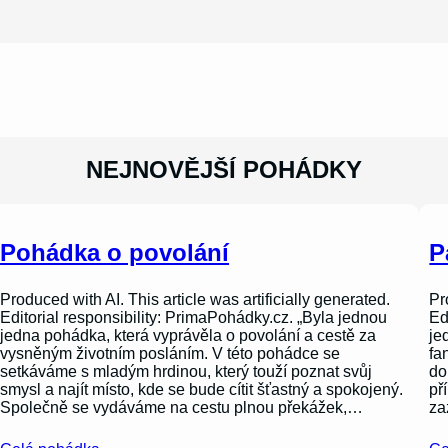
NEJNOVĚJŠÍ POHÁDKY
Pohádka o povolání
P
Produced with AI. This article was artificially generated.
Pr
Editorial responsibility: PrimaPohádky.cz. „Byla jednou
Ed
jedna pohádka, která vyprávěla o povolání a cestě za
je
vysněným životním posláním. V této pohádce se
fa
setkáváme s mladým hrdinou, který touží poznat svůj
do
smysl a najít místo, kde se bude cítit šťastný a spokojený.
př
Společně se vydáváme na cestu plnou překážek,…
za