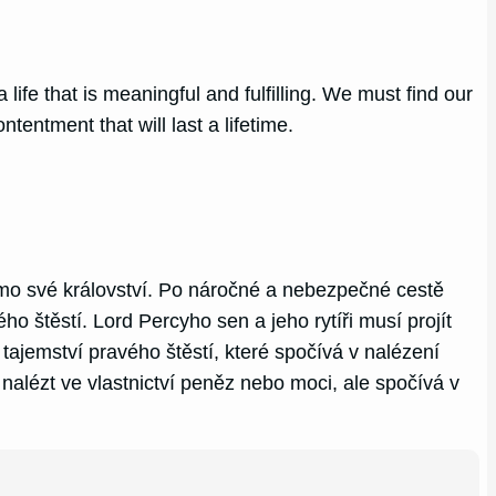
ife that is meaningful and fulfilling. We must find our
entment that will last a lifetime.
imo své království. Po náročné a nebezpečné cestě
 štěstí. Lord Percyho sen a jeho rytíři musí projít
 tajemství pravého štěstí, které spočívá v nalézení
nalézt ve vlastnictví peněz nebo moci, ale spočívá v