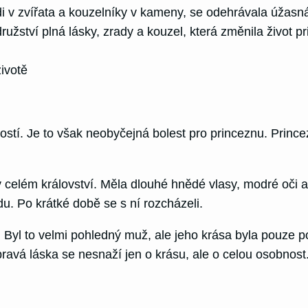
v zvířata a kouzelníky v kameny, se odehrávala úžasná
žství plná lásky, zrady a kouzel, která změnila život 
ivotě
í. Je to však neobyčejná bolest pro princeznu. Princezn
v celém království. Měla dlouhé hnědé vlasy, modré oči a
du. Po krátké době se s ní rozcházeli.
yl to velmi pohledný muž, ale jeho krása byla pouze povr
pravá láska se nesnaží jen o krásu, ale o celou osobnost