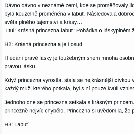
Dávno dávno v neznámé zemi, kde se proměňovaly lidi 
byla kouzelně proměněna v labuť. Následovala dobrodru
světa plného tajemství a krásy…
Titul: Krásná princezna-labuť: Pohádka o láskyplném ž
H2: Krásná princezna a její osud
Hledání pravé lásky je toužebným snem mnoha osobnost
pravou lásku.
Když princezna vyrostla, stala se nejkrásnější dívkou 
každý muž, kterého potkala, byl s ní pouze kvůli vzhle
Jednoho dne se princezna setkala s krásným princem. B
princezně nejvíc chybělo. Princezna si uvědomila, že 
H3: Labuť