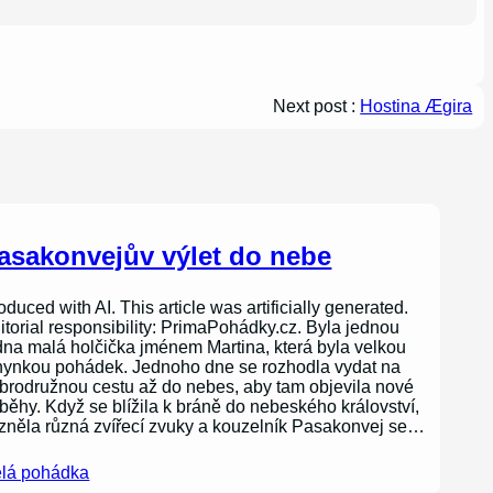
Next post :
Hostina Ægira
asakonvejův výlet do nebe
oduced with AI. This article was artificially generated.
itorial responsibility: PrimaPohádky.cz. Byla jednou
dna malá holčička jménem Martina, která byla velkou
nynkou pohádek. Jednoho dne se rozhodla vydat na
brodružnou cestu až do nebes, aby tam objevila nové
íběhy. Když se blížila k bráně do nebeského království,
zněla různá zvířecí zvuky a kouzelník Pasakonvej se…
lá pohádka