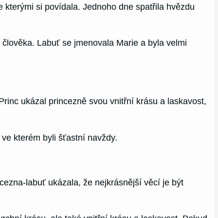
e kterými si povídala. Jednoho dne spatřila hvězdu
 v člověka. Labuť se jmenovala Marie a byla velmi
rinc ukázal princezně svou vnitřní krásu a laskavost,
ve kterém byli šťastní navždy.
ezna-labuť ukázala, že nejkrásnější věcí je být