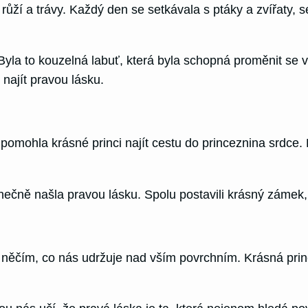
ůží a trávy. Každý den se setkávala s ptáky a zvířaty, s
a. Byla to kouzelná labuť, která byla schopná proměnit se
najít pravou lásku.
omohla krásné princi najít cestu do princeznina srdce. P
nečně našla pravou lásku. Spolu postavili krásný zámek, 
 něčím, co nás udržuje nad vším povrchním. Krásná princ