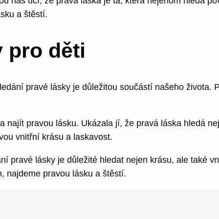
rou nás učí, že pravá láska je ta, která nejenom hledá po
ku a štěstí.
 pro děti
dání pravé lásky je důležitou součástí našeho života. P
la najít pravou lásku. Ukázala jí, že pravá láska hledá ne
svou vnitřní krásu a laskavost.
í pravé lásky je důležité hledat nejen krásu, ale také vni
 najdeme pravou lásku a štěstí.