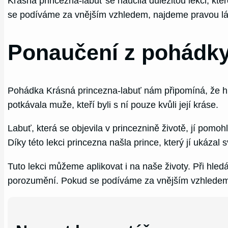
Krásná princezna-labuť se naučila důležitou lekci, kte
se podíváme za vnějším vzhledem, najdeme pravou lás
Ponaučení z pohádky
Pohádka Krásná princezna-labuť nám připomíná, že hle
potkávala muže, kteří byli s ní pouze kvůli její kráse.
Labuť, která se objevila v princeznině životě, jí pomoh
Díky této lekci princezna našla prince, který jí ukázal 
Tuto lekci můžeme aplikovat i na naše životy. Při hledán
porozumění. Pokud se podíváme za vnějším vzhledem,