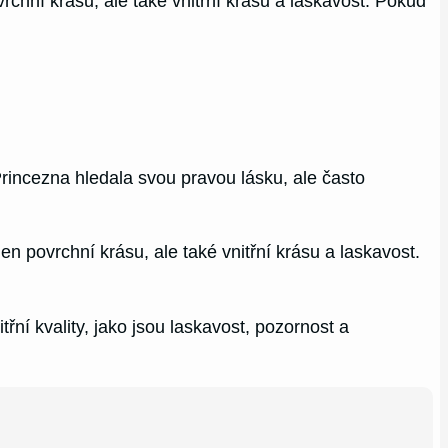
vrchní krásu, ale také vnitřní krásu a laskavost. Pokud
rincezna hledala svou pravou lásku, ale často
jen povrchní krásu, ale také vnitřní krásu a laskavost.
třní kvality, jako jsou laskavost, pozornost a